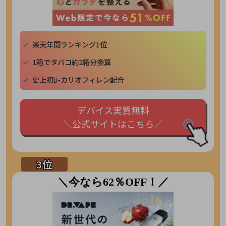
楽天年間ランキング1位
1箱でタバコ約2箱分換算
史上初β-カリオフィレン配合
デバイス実質無料
＼公式サイトはこちら／
＼今なら62％OFF！／