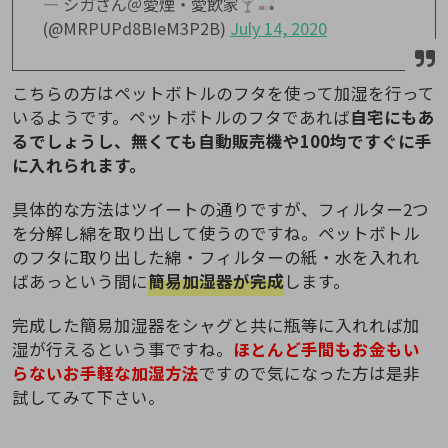
— シガさん＠愛煙・愛飲家
(@MRPUPd8BIeM3P2B)
July 14, 2020
こちらの方はペットボトルのフタを使って加湿を行って
いるようです。ペットボトルのフタであれば
自宅にもあ
るでしょうし、無くても自動販売機や100均ですぐに手
に入れられます。
具体的な方法はツイートの通りですが、フィルター2つ
を分解し綿を取り出して使うのですね。ペットボトル
のフタに取り出した綿・フィルターの紙・水を入れれ
ばあっという間に
簡易加湿器が完成
します。
完成した簡易加湿器をシャグと共に瓶等に入れれば加
湿が行えるという事ですね。
ほとんど手間もお金もい
らないお手軽な加湿方法
ですので気になった方は是非
試してみて下さい。