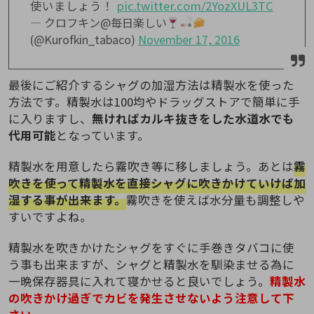
使いましょう！
pic.twitter.com/2YozXUL3TC
— クロフキン@毎日楽しい
(@Kurofkin_tabaco)
November 17, 2016
最後にご紹介するシャグの加湿方法は精製水を使った
方法です。精製水は100均やドラッグストアで簡単に手
に入りますし、
無ければカルキ抜きをした水道水でも
代用可能
となっています。
精製水を用意したら霧吹き等に移しましょう。あとは
霧
吹きを使って精製水を直接シャグに吹きかけていけば加
湿する事が出来ます。
霧吹きを使えば水分量も調整しや
すいですよね。
精製水を吹きかけたシャグをすぐに手巻きタバコに使
う事も出来ますが、シャグと精製水を馴染ませる為に
一晩保存器具に入れて寝かせると良いでしょう。
精製水
の吹きかけ過ぎでカビを発生させないよう注意して下