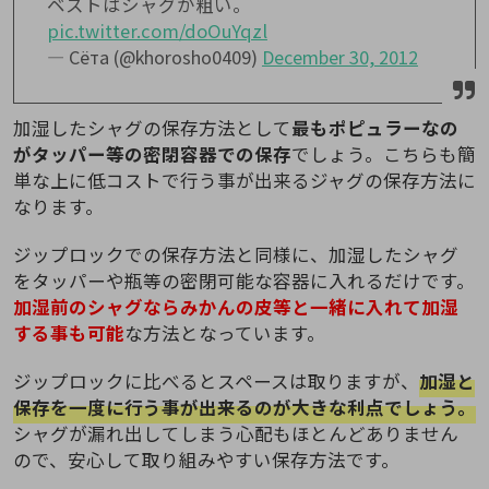
ベストはシャグが粗い。
pic.twitter.com/doOuYqzl
— Сёта (@khorosho0409)
December 30, 2012
加湿したシャグの保存方法として
最もポピュラーなの
がタッパー等の密閉容器での保存
でしょう。こちらも簡
単な上に低コストで行う事が出来るジャグの保存方法に
なります。
ジップロックでの保存方法と同様に、加湿したシャグ
をタッパーや瓶等の密閉可能な容器に入れるだけです。
加湿前のシャグならみかんの皮等と一緒に入れて加湿
する事も可能
な方法となっています。
ジップロックに比べるとスペースは取りますが、
加湿と
保存を一度に行う事が出来るのが大きな利点でしょう。
シャグが漏れ出してしまう心配もほとんどありません
ので、安心して取り組みやすい保存方法です。