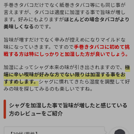
手巻きタバコだけでなく紙巻きタバコ等にも同じ事が
言えますが、タバコは適度に加湿する事で旨味が増し
ます。好みにもよりますが
ほとんどの場合タバコがより
美味しくなる
のです。
旨味が増すだけでなく辛みが控えめになりマイルドな
味になっていきます。ですので
手巻きタバコに初めて挑
戦する方は特にしっかりと加湿した方が良いでしょう。
加湿によってシャグ本来の味が引き出されますので、
極
端に辛い喫味が好みな方でない限りは加湿する事をお
すすめします。
シャグに慣れてきたら湿度を調整して好
みの味を探してみるのも楽しいですね。
シャグを加湿した事で旨味が増したと感じている
方のレビューをご紹介
【30代/男性】