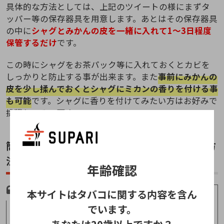
具体的な方法としては、上記のツイートの様にまずタ
ッパー等の保存器具を用意します。あとはその保存器具
の中に
シャグとみかんの皮を一緒に入れて1～3日程度
保管するだけ
です。
この時にシャグをお茶パック等に入れておくとカビを
しっかりと防止する事が出来ます。また
事前にみかんの
皮を少し揉んでおくとシャグにミカンの香りを付ける事
も可能
です。シャグに香りを付けてみたい方はお好みで
挑戦してみて下さい。
簡単に出来るシャグが更に美味しくなる加湿方
法③：ヒュミドールや加湿石
年齢確認
本サイトはタバコに関する内容を含ん
最近はヴェポライザーで使うシャグを加湿し始
でいます。
めた。タッパーに入れたシャグの中に適当な小