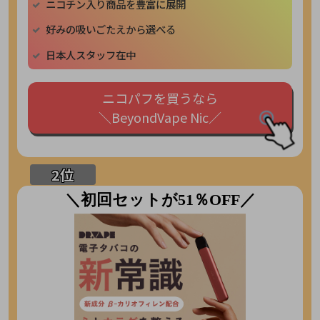
ニコチン入り商品を豊富に展開
好みの吸いごたえから選べる
日本人スタッフ在中
ニコパフを買うなら
＼BeyondVape Nic／
＼初回セットが51％OFF／