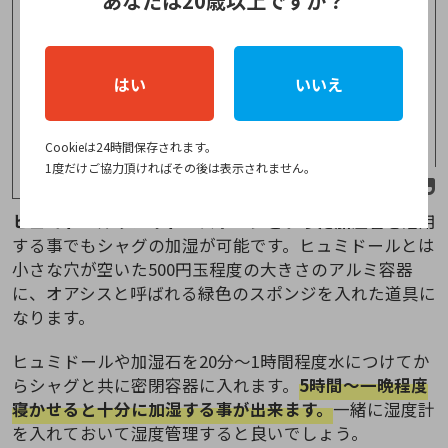
あなたは20歳以上ですか？
さな容器を入れその中にヒュミドールを入れて
タッパーの蓋をして一晩。こうすればヒュミド
ールにシャグがつかないし加湿ムラも抑えられ
はい
いいえ
る。明らかに味、キック感が強くなり味のバラ
ンスも良くなった。オススメ。
pic.twitter.com/m4Bmn18tfP
Cookieは24時間保存されます。
— Dai (@enjoypipes)
July 28, 2018
1度だけご協力頂ければその後は表示されません。
ヒュミドールやハイドロストーンといった加湿石
を活用
する事でもシャグの加湿が可能です。ヒュミドールとは
小さな穴が空いた500円玉程度の大きさのアルミ容器
に、オアシスと呼ばれる緑色のスポンジを入れた道具に
なります。
ヒュミドールや加湿石を20分～1時間程度水につけてか
らシャグと共に密閉容器に入れます。
5時間～一晩程度
寝かせると十分に加湿する事が出来ます。
一緒に湿度計
を入れておいて湿度管理すると良いでしょう。