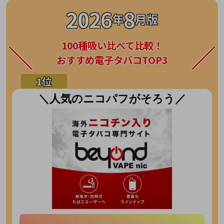
2026
8
年
月版
100種吸い比べて比較！
おすすめ電子タバコTOP3
＼人気のニコパフがそろう／