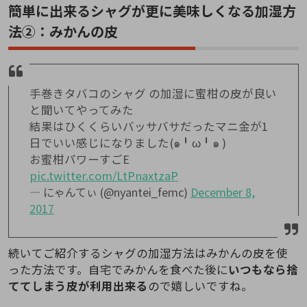
簡単に出来るシャグが更に美味しくなる加湿方
法②：みかんの皮
手巻きタバコのシャグ の加湿に蜜柑の皮が良い
と聞いてやってみた
結果はひくくらいバッサバサだったマニ金が1
日でいい感じになりました(๑╹ω╹๑ )
お蜜柑パワーすごE
pic.twitter.com/LtPnaxtzaP
— にゃんてぃ (@nyantei_femc)
December 8,
2017
続いてご紹介するシャグの加湿方法はみかんの皮を使
った方法です。自宅でみかんを食べた後に
いつもなら捨
ててしまう皮が利用出来る
ので嬉しいですね。