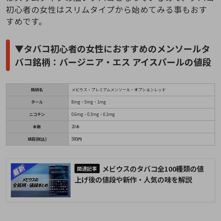
初心者の女性はスリムタイプから始めてみる事もおす
すめです。
▼タバコ初心者の女性におすすめのメンソールタ
バコ銘柄：バージニア・エス アイスパールの値段
銘柄名
メビウス・プレミアムメンソール・オプションレッド
タール
8mg・5mg・1mg
ニコチン
0.6mg・0.3mg・0.1mg
本数
20本
値段(税込)
580円
メビウスのタバコ全100種類の値
上げ後の値段や新作・人気の味を解説