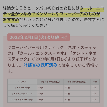
結論から言うと、タバコ初心者の女性には
タール・ニコ
チン量が少なめでメンソールやフレーバー系のものが
おすすめ
だということが分かりましたので、是非参考に
して探してみてください。
2023年8月1日(火)より値下げ
グローハイパー専用スティック
「ネオ・スティッ
ク」「クール・エックス・ネオ」「ケント・ネオ
スティック」
が2023年8月1日(火)より値下げとな
財務省の認可済み
ります。
で確定している情報で
す。
シリーズ
値下げ前の値段(税込)
値下げ後の値段(税込)
本数
ネオ・スティック
540円
500円
20本
クール・エックス・ネオ
540円
500円
20本
ケント・ネオスティック
500円
450円
20本