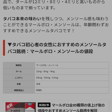
品で、タールが12ミリ・8ミリ・4ミリと高いものから
低いものまで揃っています。
タバコ本来の味わい
を残しつつ、メンソール感も味わう
ことができるマールボロ・メンソールは、年齢問わずお
すすめできるメンソールタバコです！
▼タバコ初心者の女性におすすめのメンソールタ
バコ銘柄：マールボロ・メンソールの値段
銘柄名
マールボロ・メンソール
タール
12mg・8mg・4mg
ニコチン
0.8mg・0.6mg・0.3mg
本数
20本
値段(税込)
600円
マールボロ全85種類の値上げ後の
値段やおすすめメンソール銘柄を解説