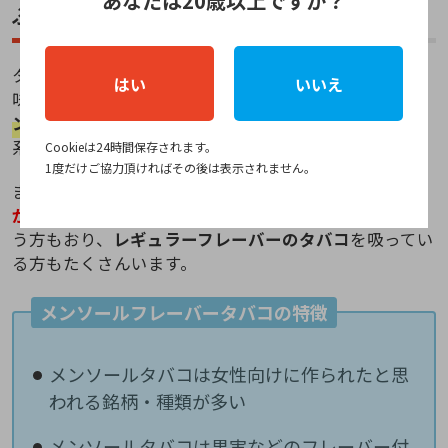
あなたは20歳以上ですか？
ぶポイント②：味やフレーバー
タバコの好みは人それぞれですが、一般的に女性が美
はい
いいえ
味しいと感じるタバコはミントのような味わいの
「メ
ンソール」
やシトラスやベリーなどの
「フレーバー」
系のタバコが好まれる傾向が強いです。
Cookieは24時間保存されます。
1度だけご協力頂ければその後は表示されません。
またメンソールを吸うと喉が痛くなる等、
メンソール
が合わない
という方や、レギュラーの方が好き！とい
う方もおり、
レギュラーフレーバーのタバコ
を吸ってい
る方もたくさんいます。
メンソールフレーバータバコの特徴
メンソールタバコは女性向けに作られたと思
われる銘柄・種類が多い
メンソールタバコは果実などのフレーバー付