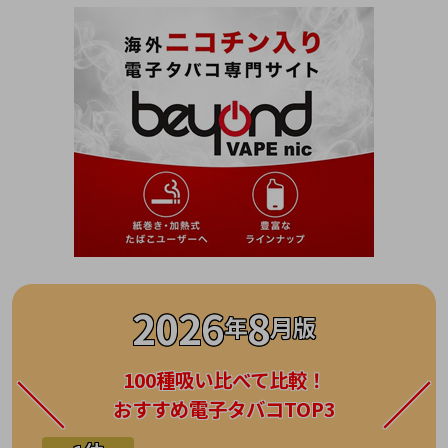
2026
8
年
月版
100種吸い比べて比較！
おすすめ電子タバコTOP3