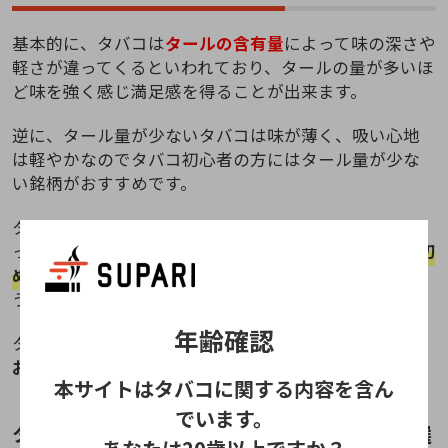
基本的に、タバコは
タールの含有量
によって味の深さや
軽さが違ってくるといわれており、タールの量が多いほ
ど味を強く感じ満足感を得ることが出来ます。
逆に、タール量が少ないタバコは味が薄く、吸い心地
は軽やかなのでタバコ初心者の方にはタール量が少な
い銘柄がおすすめです。
タバコ初心者が、いきなりタール量の多いタバコを吸
ってしまうと具合が悪くなる可能性が高いので、まず
初
めはタールの少ない軽いタバコの銘柄
を選びましょ
う！
年齢確認
タール量の
目安はおおよそ「1ミリ〜6ミリ」あたりが
おすすめ
です！
本サイトはタバコに関する内容を含ん
でいます。
タバコ初心者の女性でも吸いやすいタバコを選