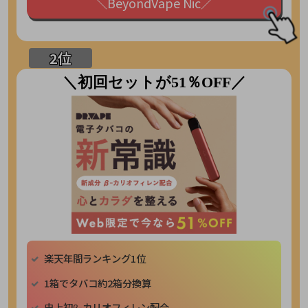
＼BeyondVape Nic／
＼初回セットが51％OFF／
楽天年間ランキング1位
1箱でタバコ約2箱分換算
史上初β-カリオフィレン配合