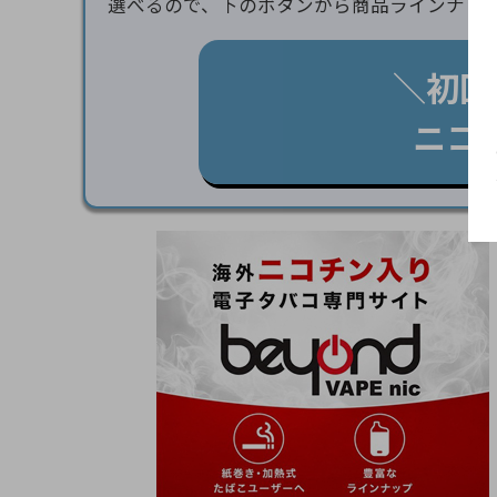
選べるので、下のボタンから商品ラインナッ
＼初回
ニコ