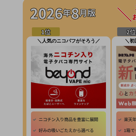
2026
8
年
月版
＼人気のニコパフがそろう／
＼初
ニコチン入り商品を豊富に展開
楽天
好みの吸いごたえから選べる
1箱で