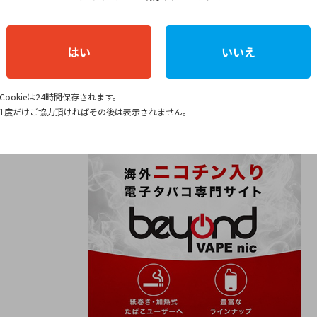
プをチェックしてみてください！
購入15％オフ／
はい
いいえ
パフを購入する
Cookieは24時間保存されます。
1度だけご協力頂ければその後は表示されません。