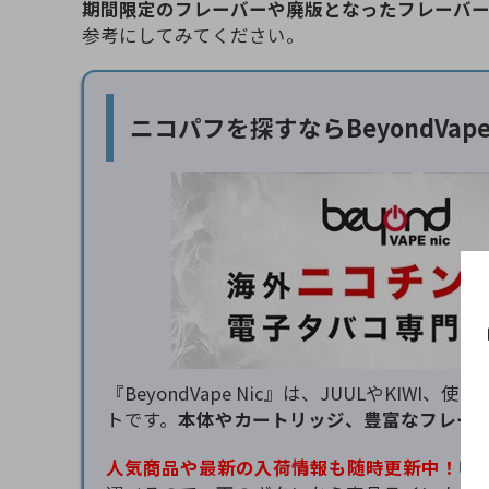
期間限定のフレーバーや廃版となったフレーバ
参考にしてみてください。
ニコパフを探すなら
BeyondVa
『BeyondVape Nic』は、JUULやK
トです。
本体やカートリッジ、豊富なフレー
人気商品や最新の入荷情報も随時更新中！
吸