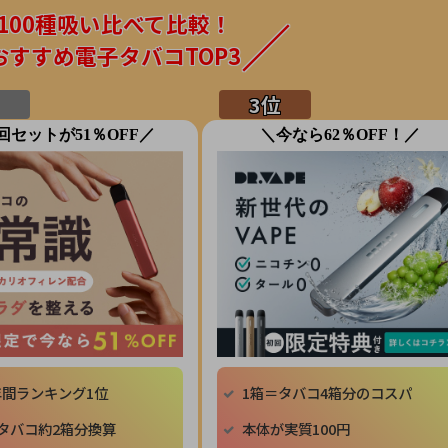
100種吸い比べて比較！
おすすめ電子タバコTOP3
回セットが51％OFF／
＼今なら62％OFF！／
年間ランキング1位
1箱＝タバコ4箱分のコスパ
タバコ約2箱分換算
本体が実質100円