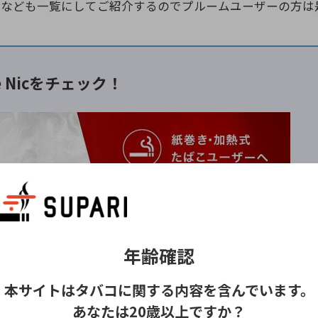
ー
なども一覧にしてご紹介するのでプルームユーザーの方は
pe Nicをチェック！
年齢確認
IWI、使い捨て電子タバコなど、ニコチン入りの商品を取り扱う通販
バーから、自分に合ったニコパフを探せます
。
本サイトはタバコに関する内容を含んでいます。
いごたえやデバイスの形状、好みのフレーバーを比較しなが
あなたは20歳以上ですか？