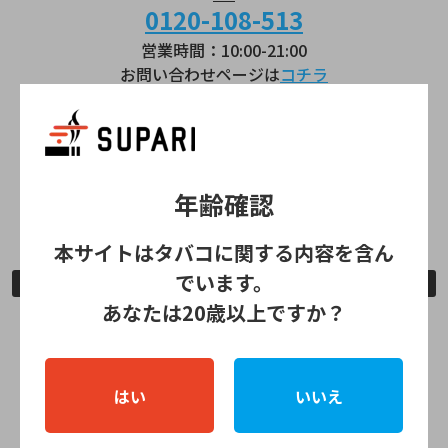
0120-108-513
営業時間：10:00-21:00
お問い合わせページは
コチラ
lil HYBRID
0120-111-041
営業時間：9:00～21:00
年齢確認
お問い合わせページは
コチラ
本サイトはタバコに関する内容を含ん
でいます。
公式ストア情報
あなたは20歳以上ですか？
全国のIQOSショップ
IQOSコーナー
はい
いいえ
全国のPloom Shop