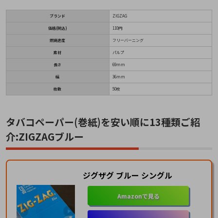
ブランド
ZIGZAG
価格(税込)
110円
燃焼速度
フリーバーニング
素材
パルプ
長さ
69mm
幅
36mm
枚数
50枚
タバコペーパー(巻紙)を安い順に13種類ご紹
介:ZIGZAGブルー
ジグザグ ブルー シングル
Amazonで見る