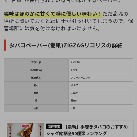
で”甘草”が使用されている甘い味がするペーパー。
喫味はほのかに甘くて喉に優しい味わい！
ただ高温の
場所に置いておくと紙同士が引っ付いてしまうので、保
管場所には気を付けなければいけません。
タバコペーパー(巻紙)ZIGZAGリコリスの詳細
ブランド
ZIGZAG
価格(税込)
165円
燃焼速度
フリーバーニング
素材
パルプ
長さ
69mm
幅
36mm
枚数
50枚
【最新】手巻きタバコのおすすめ
シャグ銘柄全50種類ランキング