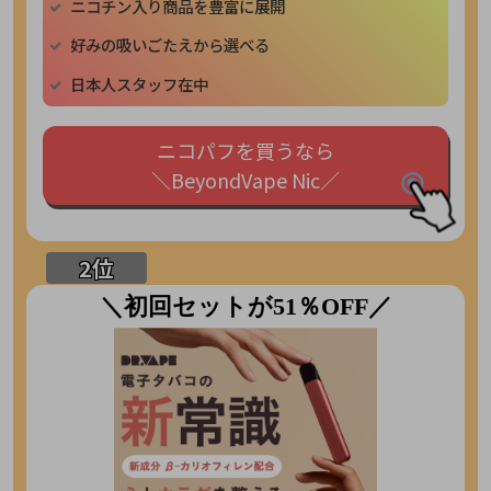
ニコチン入り商品を豊富に展開
好みの吸いごたえから選べる
日本人スタッフ在中
ニコパフを買うなら
＼BeyondVape Nic／
＼初回セットが51％OFF／