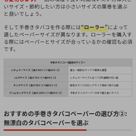
いサイズ・節約したい方は小さいサイズの葉巻を選ぶ
と良いでしょう。
そして手巻きタバコを作る際には
“ローラー”
によって
適したペーパーサイズが異なります。ローラーを購入す
る際にはペーパーとサイズが合っているかの確認も必須
です。
手巻きタバコ～4種類のサイズ～
レギュラーサイズ【長さ69ミリ×幅36ミリ】
最も一般的なサイズで種類も豊富
11/4サイズ【長さ76ミリ×幅44ミリ】
レギュラーサイズと比べて25%面積が広い紙
キングサイズ【長さ98ミリ×幅53ミリ】
紙巻きタバコのロングサイズ相当で巻ける紙
スリムキングサイズ【長さ109ミリ×幅44ミリ】
手巻きタバコペーパーの中で最も長いサイズ
おすすめの手巻きタバコペーパーの選び方②:
無漂白のタバコペーパーを選ぶ