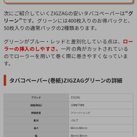
次にご紹介していくZIGZAGの安いタバコペーパーは
“グ
リーン”
です。グリーンには400枚入りのお得パックと、
50枚入りの通常パックの2種類あります。
グリーンがブルー・レッドと差別化している点は、
ロー
ラーの挿入のしやすさ。
一片の角がカットされている
のでローラーを用いて巻く際に巻きやすくなっていま
す。
タバコペーパー(巻紙)ZIGZAGグリーンの詳細
ブランド
ZIGZAG
価格(税込)
110円/770円
燃焼速度
フリーバーニング
素材
パルプ
長さ
69mm/69mm
幅
36mm/36mm