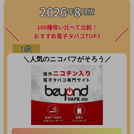
2026
8
年
月版
100種吸い比べて比較！
おすすめ電子タバコTOP3
＼人気のニコパフがそろう／