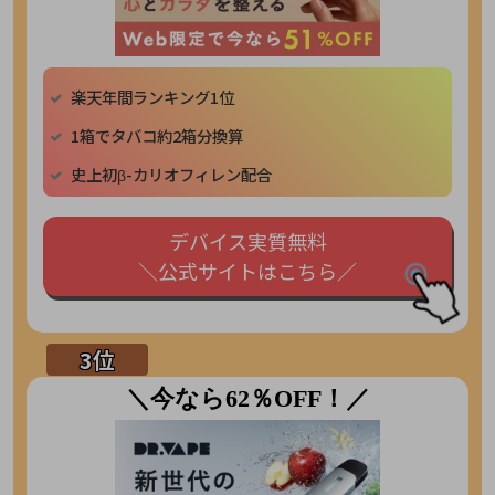
楽天年間ランキング1位
1箱でタバコ約2箱分換算
史上初β-カリオフィレン配合
デバイス実質無料
＼公式サイトはこちら／
＼今なら62％OFF！／