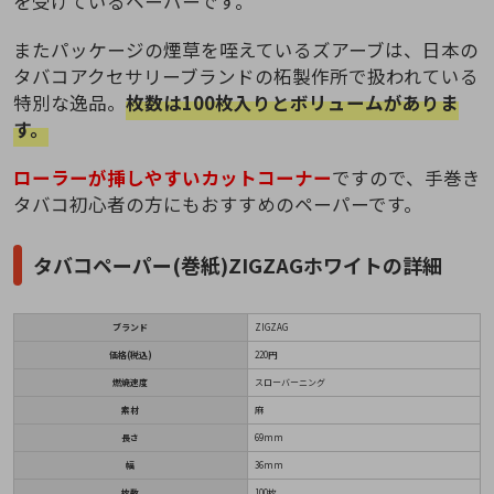
を受けているペーパーです。
またパッケージの煙草を咥えているズアーブは、日本の
タバコアクセサリーブランドの柘製作所で扱われている
特別な逸品。
枚数は100枚入りとボリュームがありま
す。
ローラーが挿しやすいカットコーナー
ですので、手巻き
タバコ初心者の方にもおすすめのペーパーです。
タバコペーパー(巻紙)ZIGZAGホワイトの詳細
ブランド
ZIGZAG
価格(税込)
220円
燃焼速度
スローバーニング
素材
麻
長さ
69mm
幅
36mm
枚数
100枚