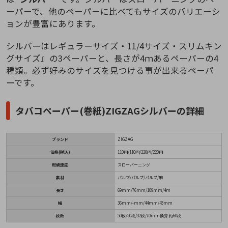
ーパーで、他のペーパーに比べてもサイズのバリエーシ
ョンが豊富にあります。
シルバーはレギュラーサイズ・11/4サイズ・スリムキン
グサイズ』の3ペーパーと、長さが4ｍあるペーパーの4
種類。必ず好みのサイズを見つける事が出来るペーパ
ーです。
タバコペーパー(巻紙)ZIGZAGシルバーの詳細
ブランド
ZIGZAG
価格(税込)
110円/110円/220円/220円
燃焼速度
スローバーニング
素材
パルプ/パルプ/パルプ/麻
長さ
69mm/76mm/109mm/4m
幅
36mm/-mm/44mm/45mm
枚数
50枚/50枚/32枚/70mm換算:約60枚