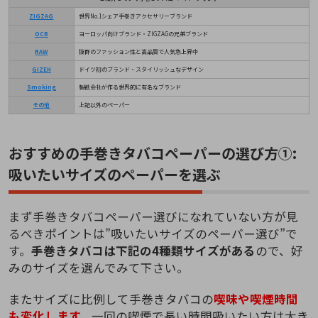
ZIGZAG
世界No.1シェア手巻きアクセサリーブランド
OCB
ヨーロッパ向けブランド・ZIGZAGの兄弟ブランド
RAW
抜群のファッション性と高品質で人気急上昇中
GIZEH
ドイツ初のブランド・スタイリッシュなデザイン
Smoking
製紙会社が作る世界的に有名なブランド
その他
上記以外のペーパー
おすすめの手巻きタバコペーパーの選び方①:
吸いたいサイズのペーパーを選ぶ
まず手巻きタバコペーパー選びになれていない方が見
るべきポイントは”吸いたいサイズのペーパー選び”で
す。
手巻きタバコは下記の4種類サイズがある
ので、好
みのサイズを選んでみて下さい。
またサイズに比例して手巻きタバコの
喫味や喫煙時間
も変化します。
一回の喫煙で長い時間吸いたい方は大き