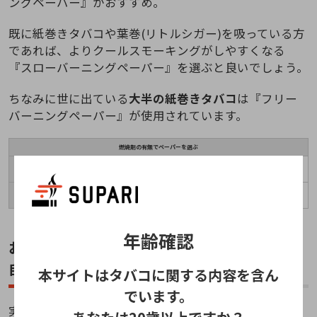
ングペーパー』がおすすめ。
既に紙巻きタバコや葉巻(リトルシガー)を吸っている方
であれば、よりクールスモーキングがしやすくなる
『スローバーニングペーパー』を選ぶと良いでしょう。
ちなみに世に出ている
大半の紙巻きタバコ
は『フリー
バーニングペーパー』が使用されています。
燃焼剤の有無でペーパーを選ぶ
燃焼剤が配合されており、着火しやすく火が消えにく
フリーバーニングペーパー
い。燃焼剤特有の雑味が感じられる。
燃焼剤が配合されておらず、燃えずらく着火しづら
スローバーニングペーパー
い。着火剤(有)より美味くタバコを吸える。
年齢確認
おすすめの手巻きタバコペーパーの選び方④:
自分に合ったペーパーの素材を選ぶ
本サイトはタバコに関する内容を含ん
でいます。
実は手巻きタバコペーパーは『漂白剤・着火剤』の有