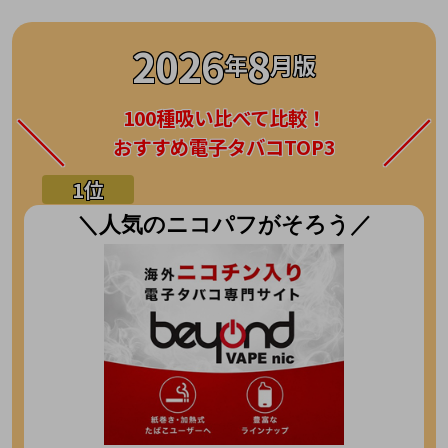
2026
8
年
月版
100種吸い比べて比較！
おすすめ電子タバコTOP3
＼人気のニコパフがそろう／