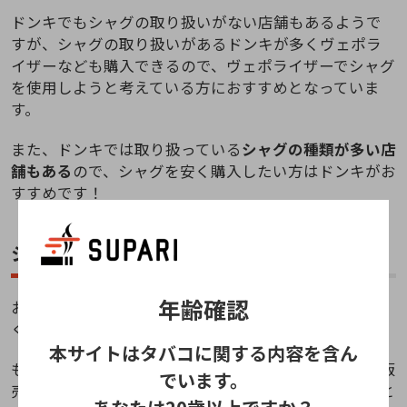
ドンキでもシャグの取り扱いがない店舗もあるようで
すが、シャグの取り扱いがあるドンキが多くヴェポラ
イザーなども購入できるので、ヴェポライザーでシャグ
を使用しようと考えている方におすすめとなっていま
す。
また、ドンキでは取り扱っている
シャグの種類が多い店
舗もある
ので、シャグを安く購入したい方はドンキがお
すすめです！
シャグが安い販売店②タバコ販売店
年齢確認
おすすめのシャグが安い販売店②は、タバコ製品を多
く取り揃えている
タバコ販売店
です。
本サイトはタバコに関する内容を含ん
もちろんタバコ販売店でもシャグを取り扱っていない販
でいます。
売もあります。しかし、多くの喫煙具を販売していると