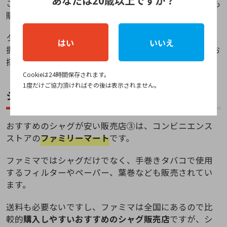
あなたは20歳以上ですか？
ころもあるので、そういったタバコ販売店ではシャグも
販売しているところが多いです！
タバコ販売店では
あまり見かけないシャグなど
を取り
はい
いいえ
扱っているところがあるようで、マイナーなシャグをお
探しの方にはタバコ販売店がおすすめとなっています。
Cookieは24時間保存されます。
1度だけご協力頂ければその後は表示されません。
シャグが安い販売店③ファミマ
おすすめのシャグが安い販売店③は、コンビニエンス
ストアの
ファミリーマート
です。
ファミマではシャグだけでなく、手巻きタバコで使用
するフィルターやペーパー、葉巻なども販売されてい
ます。
送料も必要ないですし、ファミマは全国にあるので比
較的
購入しやすいおすすめのシャグ販売店
ですが、シ