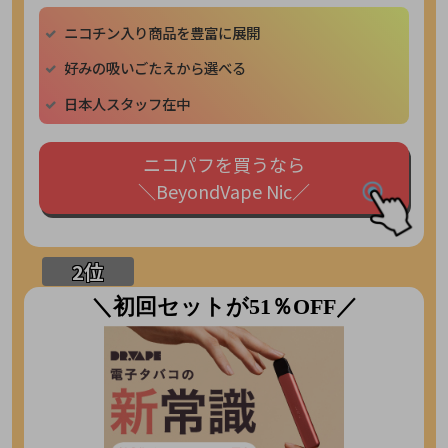
ニコチン入り商品を豊富に展開
好みの吸いごたえから選べる
日本人スタッフ在中
ニコパフを買うなら
＼BeyondVape Nic／
＼初回セットが51％OFF／