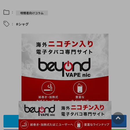
：
喫煙者向けコラム
：
#シャグ
ツイート
シェア