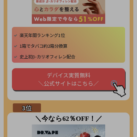
楽天年間ランキング1位
1箱でタバコ約2箱分換算
史上初β-カリオフィレン配合
デバイス実質無料
＼公式サイトはこちら／
＼今なら62％OFF！／