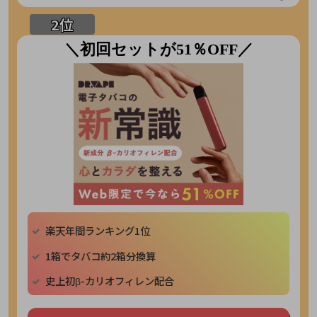
＼初回セットが51％OFF／
楽天年間ランキング1位
1箱でタバコ約2箱分換算
史上初β-カリオフィレン配合