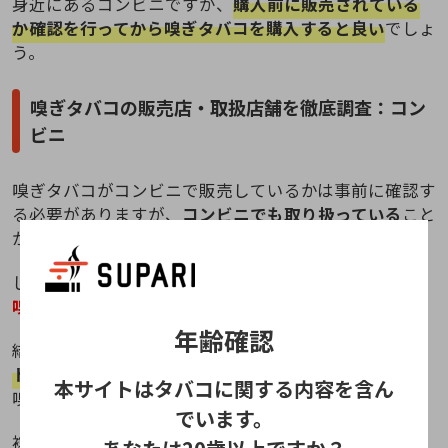
身近にあるコンビニですが、
購入前に販売されている
か確認を行ってから嗅ぎタバコを購入すると良い
でしょ
う。
嗅ぎタバコの販売店・取扱店舗を徹底調査：コン
ビニ
嗅ぎタバコがコンビニで販売しているかは事前に確認す
る必要がありますが、
コンビニでも取り扱っている
こと
が分かりましたね。
しかし、複数あるコンビニの中で
どこのコンビニなら
嗅ぎタバコが買えるのか
気になる方もいるでしょう。
年齢確認
結論から言うと
「セブンイレブン」「ファミリーマー
ト」「セイコーマート」の3店
になり、取り扱っている
本サイトはタバコに関する内容を含ん
嗅ぎタバコの種類は限られています。
でいます。
複数のコンビニへ調査を行い結果をまとめましたので、