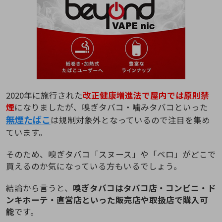
2020年に施行された
改正健康増進法で屋内では原則禁
煙
になりましたが、嗅ぎタバコ・噛みタバコといった
無煙たばこ
は規制対象外となっているので注目を集め
ています。
そのため、嗅ぎタバコ「スヌース」や「ベロ」がどこで
買えるのか気になっている方もいるでしょう。
結論から言うと、
嗅ぎタバコはタバコ店・コンビニ・ド
ンキホーテ・直営店といった販売店や取扱店で購入可
能
です。