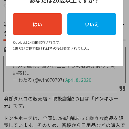
あなたは20歳以上ですか？
ぜひ参考にしてみてください。
嗅ぎタバコの販売店・取扱店舗③：ドンキホー
はい
いいえ
テ
Cookieは24時間保存されます。
1度だけご協力頂ければその後は表示されません。
ずっと気になってた嗅ぎタバコがドンキにあっ
たので購入。意外とニコチン吸収感があって良
い感じ。
— わたる (@wfn070707)
April 8, 2020
嗅ぎタバコの販売店・取扱店舗3つ目は
「ドンキホー
テ」
です。
ドンキホーテは、全国に298店舗あって様々な商品を販
売しています。そのため、普段から日用品などの購入で