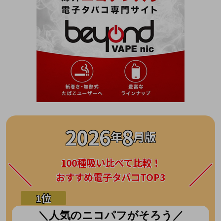
2026
8
年
月版
100種吸い比べて比較！
おすすめ電子タバコTOP3
＼人気のニコパフがそろう／