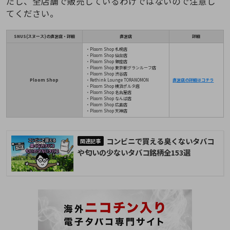
だし、全店舗で販売しているわけではないので注意し
てください。
SNUS(スヌース)の直営店・詳細
直営店
詳細
・Ploom Shop 札幌店
・Ploom Shop 仙台店
・Ploom Shop 銀座店
・Ploom Shop 東京駅グランルーフ店
・Ploom Shop 渋谷店
Ploom Shop
・Rethink Lounge TORANOMON
直営店の詳細はコチラ
・Ploom Shop 横浜ポルタ店
・Ploom Shop 名古屋店
・Ploom Shop なんば店
・Ploom Shop 広島店
・Ploom Shop 天神店
コンビニで買える臭くないタバコ
や匂いの少ないタバコ銘柄全153選