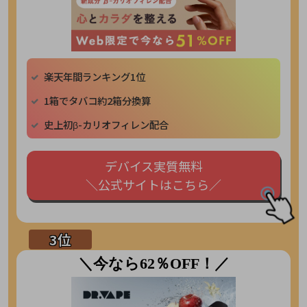
楽天年間ランキング1位
1箱でタバコ約2箱分換算
史上初β-カリオフィレン配合
デバイス実質無料
＼公式サイトはこちら／
＼今なら62％OFF！／