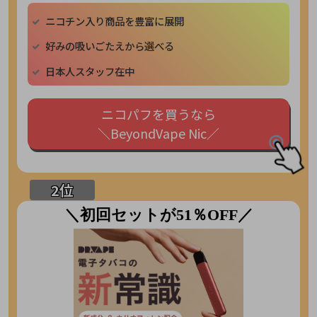
ニコチン入り商品を豊富に展開
好みの吸いごたえから選べる
日本人スタッフ在中
ニコパフを買うなら
＼BeyondVape Nic／
＼初回セットが51％OFF／