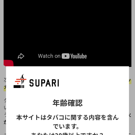
次にライター無しでタバコに火をつける方法が
「チャッ
カマンでタバコに火をつける」
です。
タバコをスマートに吸えませんが、火をつける術がな
年齢確認
い今は、ライターの代わりになるので使ってみましょ
う！
鏡を見ながら着火するとライター無しでも上手に火
本サイトはタバコに関する内容を含ん
がつきます。
でいます。
また、チャッカマンの引き金が硬いのは子どもが誤って