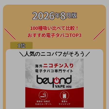
2026
8
年
月版
100種吸い比べて比較！
おすすめ電子タバコTOP3
＼人気のニコパフがそろう／