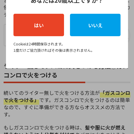
あなたは20歳以上ですか？
使用しないようにするためなので、火がつくまでカチカ
チやってみると良いでしょう。
はい
いいえ
机に肘を置いてチャッカマンで点火する
と火がつけやすいよ！
Cookieは24時間保存されます。
1度だけご協力頂ければその後は表示されません。
ライター無しでタバコに火をつける方法③ガス
コンロで火をつける
続いてのライター無しで火をつける方法が
「ガスコンロ
で火をつける」
です。ガスコンロで火をつけるのは簡単
なので、すぐに準備ができる方ならオススメの方法で
す。
もしガスコンロで火をつける時は、
髪や服に火が燃え