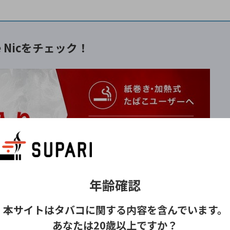
pe Nicをチェック！
IWI、使い捨て電子タバコなど、ニコチン入りの商品を取り扱う通販
年齢確認
バーから、自分に合ったニコパフを探せます
。
いごたえやデバイスの形状、好みのフレーバーを比較しなが
本サイトはタバコに関する内容を含んでいます。
プをチェックしてみてください！
あなたは20歳以上ですか？