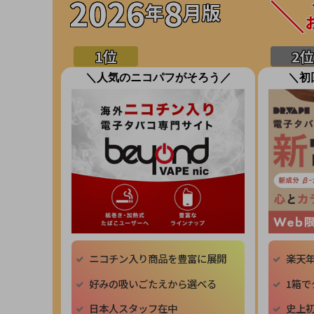
2026
8
年
月版
＼人気のニコパフがそろう／
＼初
ニコチン入り商品を豊富に展開
楽天
好みの吸いごたえから選べる
1箱で
日本人スタッフ在中
史上初