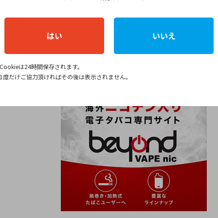
購入15％オフ／
はい
いいえ
パフを購入する
Cookieは24時間保存されます。
1度だけご協力頂ければその後は表示されません。