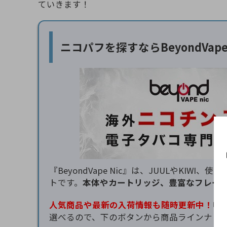
ていきます！
ニコパフを探すなら
BeyondVa
『BeyondVape Nic』は、JUULやK
トです。
本体やカートリッジ、豊富なフレー
人気商品や最新の入荷情報も随時更新中！
吸
選べるので、下のボタンから商品ラインナッ