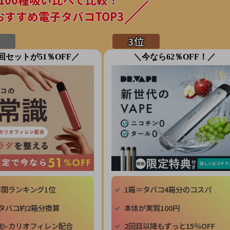
おすすめ電子タバコTOP3
回セットが51％OFF／
＼今なら62％OFF！／
年間ランキング1位
1箱＝タバコ4箱分のコスパ
タバコ約2箱分換算
本体が実質100円
β-カリオフィレン配合
2回目以降もずっと15％OFF