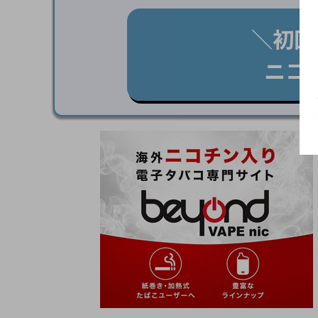
＼初回
ニコ