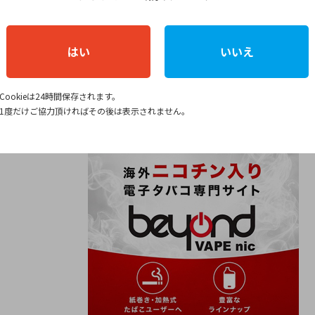
プをチェックしてみてください！
購入15％オフ／
はい
いいえ
パフを購入する
Cookieは24時間保存されます。
1度だけご協力頂ければその後は表示されません。