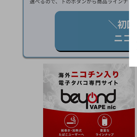
選べるので、下のボタンから商品ラインナッ
＼初回
ニコ