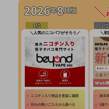
2026
8
年
月版
＼人気のニコパフがそろう／
＼初
ニコチン入り商品を豊富に展開
楽天
好みの吸いごたえから選べる
1箱で