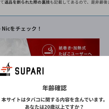
して
返品を断られた際の裏技
も記載してあるので、是非最後
pe Nicをチェック！
年齢確認
IWI、使い捨て電子タバコなど、ニコチン入りの商品を取り扱う通販
バーから、自分に合ったニコパフを探せます
。
本サイトはタバコに関する内容を含んでいます。
いごたえやデバイスの形状、好みのフレーバーを比較しなが
あなたは20歳以上ですか？