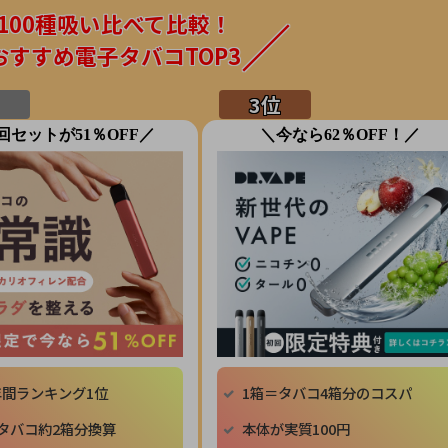
100種吸い比べて比較！
おすすめ電子タバコTOP3
回セットが51％OFF／
＼今なら62％OFF！／
年間ランキング1位
1箱＝タバコ4箱分のコスパ
タバコ約2箱分換算
本体が実質100円