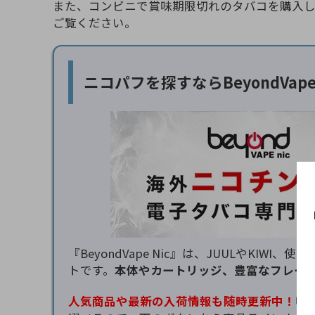
また、コンビニで賞味期限切れのタバコを購入
ご覧ください。
ニコパフを探すなら
BeyondVa
『BeyondVape Nic』は、JUULやK
トです。
本体やカートリッジ、豊富なフレー
人気商品や最新の入荷情報も随時更新中！
吸