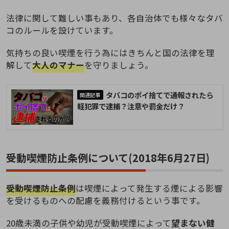
法律に関して難しい事もあり、各自治体でも様々なタバ
コのルールを設けています。
気持ちの良い喫煙を行う為にはきちんと国の法律を理
解して
大人のマナー
を守りましょう。
タバコのポイ捨てで通報されたら
軽犯罪で逮捕？注意や罰金だけ？
受動喫煙防止条例について(2018年6月27日)
受動喫煙防止条例
は喫煙によって発生する煙による影響
を受けるものへの配慮を義務付けるという事です。
20歳未満の子供や幼児が受動喫煙によって
望まない健