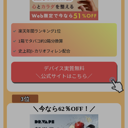
楽天年間ランキング1位
1箱でタバコ約2箱分換算
史上初β-カリオフィレン配合
デバイス実質無料
＼公式サイトはこちら／
＼今なら62％OFF！／