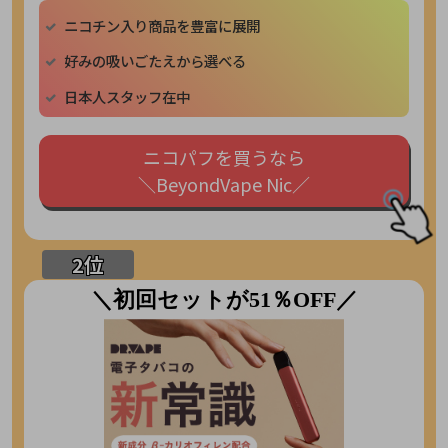
ニコチン入り商品を豊富に展開
好みの吸いごたえから選べる
日本人スタッフ在中
ニコパフを買うなら
＼BeyondVape Nic／
＼初回セットが51％OFF／