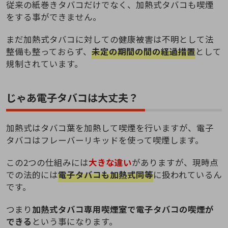
従来の紙巻きタバコだけでなく、加熱式タバコも喫煙
をする事ができません。
まだ加熱式タバコに対しての健康被害は不明として法
整備も整っておらず、
未定の期間の間の経過措置
として
規制されています。
じゃあ電子タバコは大丈夫？
加熱式はタバコ葉を加熱して喫煙を行いますが、電子
タバコはフレーバーリキッドを使って喫煙します。
この2つの仕組みには
大きな違い
がありますが、現時点
での法的には
電子タバコも加熱式同等
に扱われているん
です。
つまり
加熱式タバコ専用喫煙室で電子タバコの喫煙が
できる
という事になります。