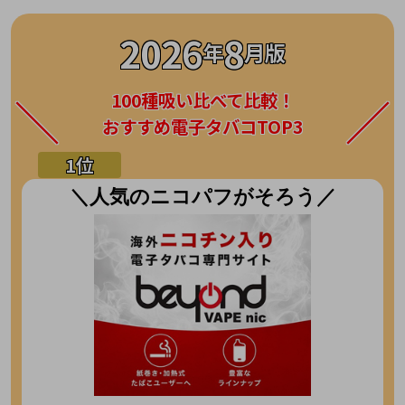
2026
8
年
月版
100種吸い比べて比較！
おすすめ電子タバコTOP3
＼人気のニコパフがそろう／