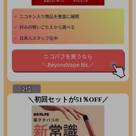
ニコチン入り商品を豊富に展開
好みの吸いごたえから選べる
日本人スタッフ在中
ニコパフを買うなら
＼BeyondVape Nic／
＼初回セットが51％OFF／