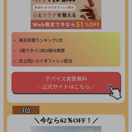
楽天年間ランキング1位
1箱でタバコ約2箱分換算
史上初β-カリオフィレン配合
デバイス実質無料
＼公式サイトはこちら／
＼今なら62％OFF！／