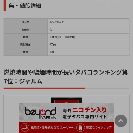
無・値段詳細
サイズ
キングサイズ
燃焼剤
〇
種類
10種類(※ピース全種類)
値段(税込)
600円
本数
20本
燃焼時間や喫煙時間が長いタバコランキング第
7位：ジャルム