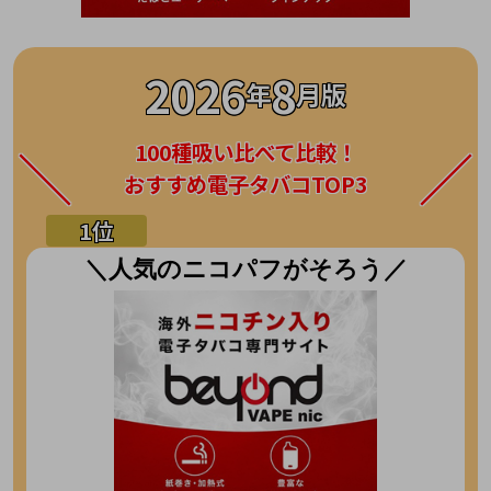
2026
8
年
月版
100種吸い比べて比較！
おすすめ電子タバコTOP3
＼人気のニコパフがそろう／