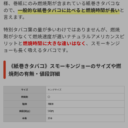
様、巻紙にのみ燃焼剤が含まれている紙巻きタバコな
ので、
一般的な紙巻タバコに比べると燃焼時間が長い
と
言えます。
特別タバコ葉の量が多いわけではありませんが、燃焼
剤が少なくて燃焼速度が遅いナチュラルアメリカンスピ
リットと
燃焼時間に大きな違いはなく
、スモーキンジ
ョーも長く吸えるタバコです。
《紙巻きタバコ》スモーキンジョーのサイズや燃
焼剤の有無・値段詳細
サイズ
キングサイズ
燃焼剤
〇
種類
4種類
値段(税込)
540円
本数
20本