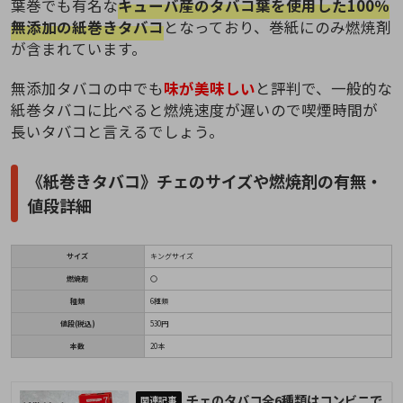
葉巻でも有名な
キューバ産のタバコ葉を使用した100％
無添加の紙巻きタバコ
となっており、巻紙にのみ燃焼剤
が含まれています。
無添加タバコの中でも
味が美味しい
と評判で、一般的な
紙巻タバコに比べると燃焼速度が遅いので喫煙時間が
長いタバコと言えるでしょう。
《紙巻きタバコ》チェのサイズや燃焼剤の有無・
値段詳細
サイズ
キングサイズ
燃焼剤
〇
種類
6種類
値段(税込)
530円
本数
20本
チェのタバコ全6種類はコンビニで