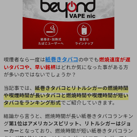
紙巻きタバコ
喫煙者なら一度は
の中でも
燃焼速度が遅
いタバコや、早い銘柄
はどれか気になった事がある方
が多いのではないでしょうか？
当記事では、
紙巻きタバコとリトルシガーの燃焼時間
や喫煙時間が長いタバコと燃焼時間や喫煙時間が短い
タバコをランキング形式
でご紹介していきます。
結論から言うと、燃焼時間が長い紙巻きタバコランキン
グ
第1位はアメリカンスピリット、リトルシガーはジョ
ーカー
となっており、燃焼時間が短い紙巻きタバコラン