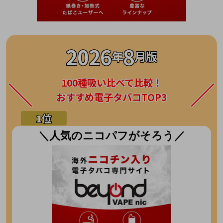
2026
8
年
月版
100種吸い比べて比較！
おすすめ電子タバコTOP3
＼人気のニコパフがそろう／