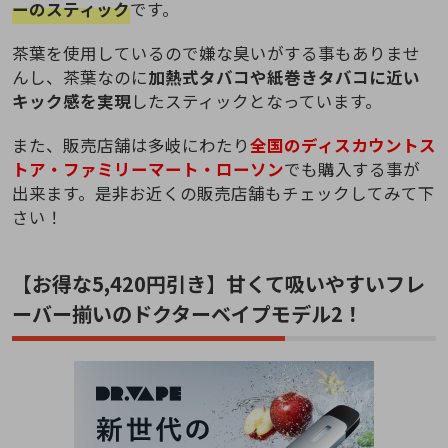
ーのスティック
です。
茶葉を使用しているので嫌な臭いがする事もありませ
んし、茶葉なのに
加熱式タバコや紙巻きタバコに近い
キック感を実現
したスティックとなっています。
また、販売店舗は多岐にわたり
全国のディスカウントス
トア・ファミリーマート・ローソン
でも購入する事が
出来ます。是非お近くの販売店舗もチェックしてみて下
さい！
【お得な5,420円引き】甘くて吸いやすいフレ
ーバー揃いのドクターベイプモデル2！