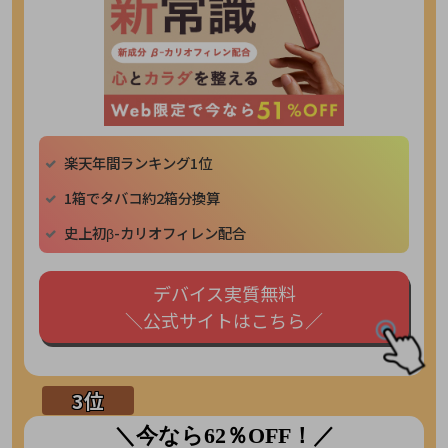
楽天年間ランキング1位
1箱でタバコ約2箱分換算
史上初β-カリオフィレン配合
デバイス実質無料
＼公式サイトはこちら／
＼今なら62％OFF！／