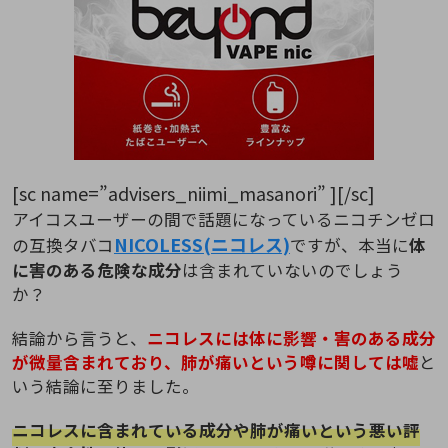
[sc name=”advisers_niimi_masanori” ][/sc]
アイコスユーザーの間で話題になっているニコチンゼロ
NICOLESS(ニコレス)
の互換タバコ
ですが、本当に
体
に害のある危険な成分
は含まれていないのでしょう
か？
結論から言うと、
ニコレスには体に影響・害のある成分
が微量含まれており、肺が痛いという噂に関しては嘘
と
いう結論に至りました。
ニコレスに含まれている成分や肺が痛いという悪い評