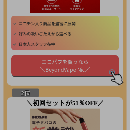
ニコチン入り商品を豊富に展開
好みの吸いごたえから選べる
日本人スタッフ在中
ニコパフを買うなら
＼BeyondVape Nic／
＼初回セットが51％OFF／