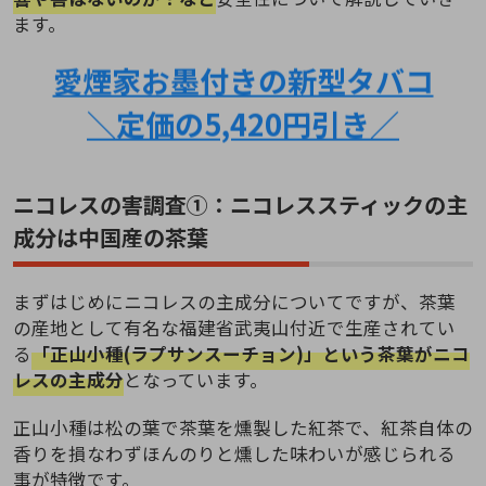
ます。
愛煙家お墨付きの新型タバコ
＼定価の5,420円引き／
ニコレスの害調査①：ニコレススティックの主
成分は中国産の茶葉
まずはじめにニコレスの主成分についてですが、茶葉
の産地として有名な福建省武夷山付近で生産されてい
る
「正山小種(ラプサンスーチョン)」という茶葉がニコ
レスの主成分
となっています。
正山小種は松の葉で茶葉を燻製した紅茶で、紅茶自体の
香りを損なわずほんのりと燻した味わいが感じられる
事が特徴です。