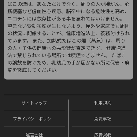
ばこの煙は、あなただけでなく、周りの人が肺がん、心
筋梗塞など虚血性心疾患、脳卒中になる危険性も高め、
ニコチンには依存性がある事を忘れてはいけません。
望まない受動喫煙が生じないよう、屋外や家庭でも周囲
の状況に配慮することが、健康増進法上、義務付けられ
ています。
また、加熱式たばこの煙（蒸気）は、周り
の人・子供の健康への悪影響が否定できず、
健康増進
法で禁じられている場所では喫煙できません。
たばこ
の誤飲を防ぐため、乳幼児の手が届かない所に保管・廃
棄を徹底してください。
サイトマップ
利用規約
プライバシーポリシー
免責事項
運営会社
広告掲載