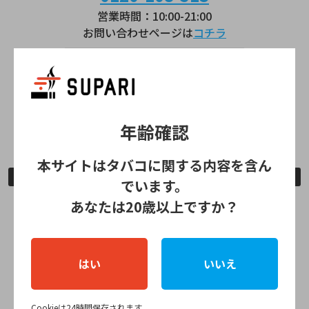
営業時間：10:00-21:00
お問い合わせページは
コチラ
lil HYBRID
0120-111-041
営業時間：9:00～21:00
年齢確認
お問い合わせページは
コチラ
本サイトはタバコに関する内容を含ん
公式ストア情報
でいます。
あなたは20歳以上ですか？
全国のIQOSショップ
IQOSコーナー
はい
いいえ
全国のPloom Shop
Cookieは24時間保存されます。