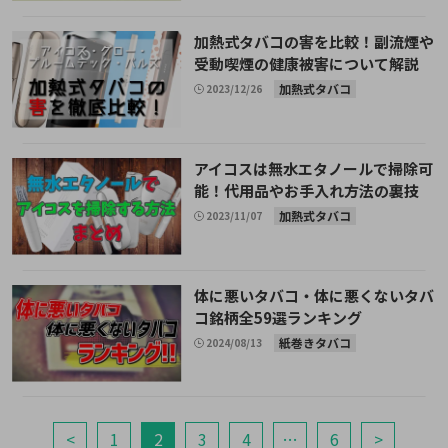
加熱式タバコの害を比較！副流煙や
受動喫煙の健康被害について解説
加熱式タバコ
2023/12/26
アイコスは無水エタノールで掃除可
能！代用品やお手入れ方法の裏技
加熱式タバコ
2023/11/07
体に悪いタバコ・体に悪くないタバ
コ銘柄全59選ランキング
紙巻きタバコ
2024/08/13
<
1
2
3
4
…
6
>