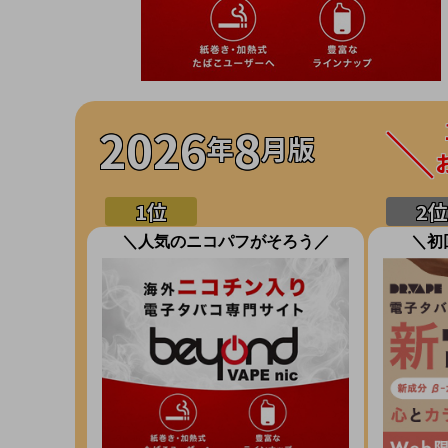
2026
8
年
月版
＼人気のニコパフがそろう／
＼初