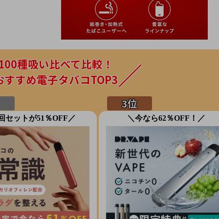
100種吸い比べて比較！
おすすめ電子タバコTOP3
回セットが51％OFF／
＼今なら62％OFF！／