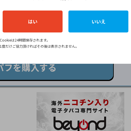
IWI、使い捨て電子タバコなど、ニコチン入りの商品を取り扱う通販
バーから、自分に合ったニコパフを探せます
。
はい
いいえ
いごたえやデバイスの形状、好みのフレーバーを比較しなが
プをチェックしてみてください！
Cookieは24時間保存されます。
1度だけご協力頂ければその後は表示されません。
購入15％オフ／
パフを購入する