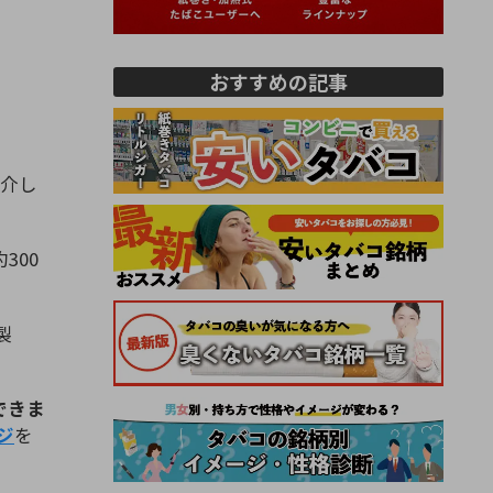
おすすめの記事
介し
300
製
入できま
ジ
を