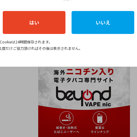
はい
いいえ
[表示]
Cookieは24時間保存されます。
1度だけご協力頂ければその後は表示されません。