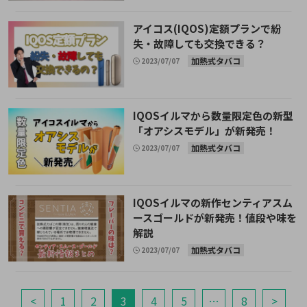
アイコス(IQOS)定額プランで紛
失・故障しても交換できる？
加熱式タバコ
2023/07/07
IQOSイルマから数量限定色の新型
「オアシスモデル」が新発売！
加熱式タバコ
2023/07/07
IQOSイルマの新作センティアスム
ースゴールドが新発売！値段や味を
解説
加熱式タバコ
2023/07/07
<
1
2
3
4
5
…
8
>