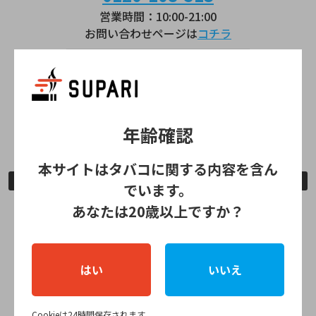
営業時間：10:00-21:00
お問い合わせページは
コチラ
lil HYBRID
0120-111-041
営業時間：9:00～21:00
年齢確認
お問い合わせページは
コチラ
本サイトはタバコに関する内容を含ん
公式ストア情報
でいます。
あなたは20歳以上ですか？
全国のIQOSショップ
IQOSコーナー
はい
いいえ
全国のPloom Shop
Cookieは24時間保存されます。