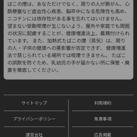
ばこの煙は、あなただけでなく、周りの人が肺がん、心
筋梗塞など虚血性心疾患、脳卒中になる危険性も高め、
ニコチンには依存性がある事を忘れてはいけません。
望まない受動喫煙が生じないよう、屋外や家庭でも周囲
の状況に配慮することが、健康増進法上、義務付けられ
ています。
また、加熱式たばこの煙（蒸気）は、周り
の人・子供の健康への悪影響が否定できず、
健康増進
法で禁じられている場所では喫煙できません。
たばこ
の誤飲を防ぐため、乳幼児の手が届かない所に保管・廃
棄を徹底してください。
サイトマップ
利用規約
プライバシーポリシー
免責事項
運営会社
広告掲載