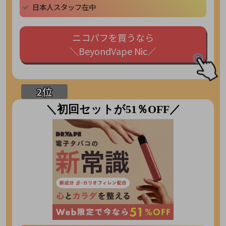
日本人スタッフ在中
ニコパフを買うなら
＼BeyondVape Nic／
＼初回セットが51％OFF／