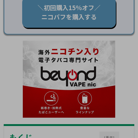
＼初回購入15％オフ／
ニコパフを購入する
もくじ
[表示]