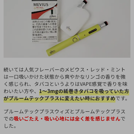
続いては人気フレーバーのメビウス・レッド・ミント
は一口吸いかけた状態から爽やかなリンゴの香りを強
く感じられ、タバコというよりはVAPE感覚で香りを味
わいたい方や、
1～3mgの紙巻きタバコを吸っていた方
がプルームテックプラスに変えたい時におすすめ
です。
プルームテックプラスウィズとプルームテックプラス
での
吸いごたえ・吸い心地には全く差を感じません
で
した。