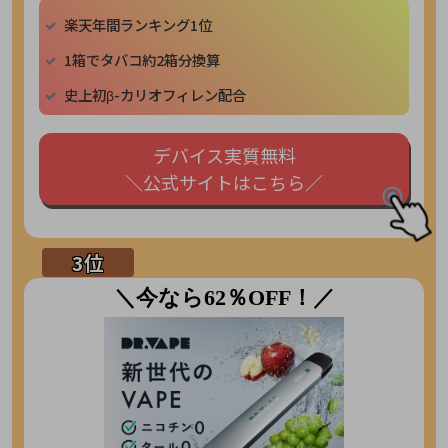
楽天年間ランキング1位
1箱でタバコ約2箱分換算
史上初β-カリオフィレン配合
デバイス実質無料
＼公式サイトはこちら／
＼今なら62％OFF！／