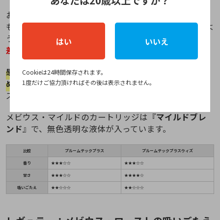
あなたは20歳以上ですか？
お茶系の香りがする事で好き嫌いが別れるという情報
もあるメビウス・マイルド、確かにお茶や抹茶オレのよ
うな香りがフワッと鼻に抜けましたが、
吸いごたえに
はい
いいえ
差はあまり感じられません
でした。
感じる甘さとしてはプルームテックプラスの方が控え
Cookieは24時間保存されます。
め
の吸い心地に感じられ、プルームテックプラスウィ
1度だけご協力頂ければその後は表示されません。
ズでは強く感じたのが印象的です。
メビウス・マイルドのカートリッジは『
マイルドブレ
ンド
』で、無色透明な液体が入っています。
比較
プルームテックプラス
プルームテックプラスウィズ
香り
★★★☆☆
★★★☆☆
甘さ
★★★☆☆
★★★★☆
吸いごたえ
★★☆☆☆
★★☆☆☆