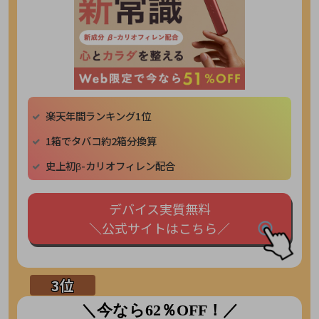
楽天年間ランキング1位
1箱でタバコ約2箱分換算
史上初β-カリオフィレン配合
デバイス実質無料
＼公式サイトはこちら／
＼今なら62％OFF！／