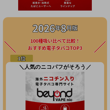
2026
8
年
月版
100種吸い比べて比較！
おすすめ電子タバコTOP3
＼人気のニコパフがそろう／