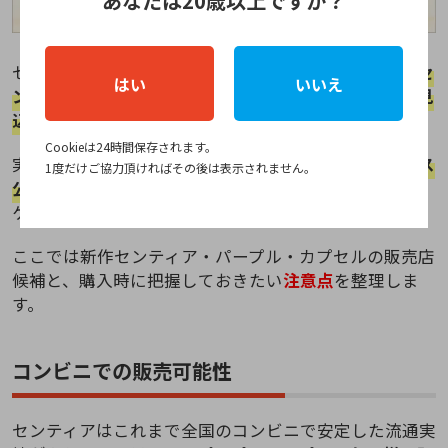
あなたは20歳以上ですか？
センティア・パープル・カプセルは、
アイコス既存のセ
はい
いいえ
ンティアシリーズと同様に複数の販売店で展開される見
込み
があります。
Cookieは24時間保存されます。
実際に過去のセンティア新作では、
コンビニとアイコス
1度だけご協力頂ければその後は表示されません。
公式ストアで入手時期・値段・在庫状況に差が生じる
ケースがありました。
ここでは新作センティア・パープル・カプセルの販売店
候補と、購入時に把握しておきたい
注意点
を整理しま
す。
コンビニでの販売可能性
センティアはこれまで全国のコンビニで安定した流通実