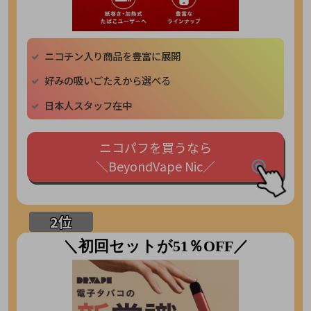
ニコチン入り商品を豊富に展開
好みの吸いごたえから選べる
日本人スタッフ在中
ニコパフを買うなら
＼BeyondVape Nic／
＼初回セットが51％OFF／