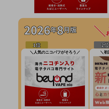
2026
8
年
月版
＼人気のニコパフがそろう／
＼初