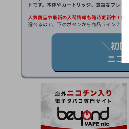
トです。
本体やカートリッジ、豊富なフレー
人気商品や最新の入荷情報も随時更新中！
吸
選べるので、下のボタンから商品ラインナッ
＼初回
ニコ