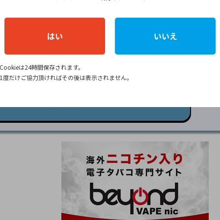
バーから、自分に合ったニコパフを探せます
。
いごたえやデバイスの形状、好みのフレーバーを比較しなが
はい
いいえ
プをチェックしてみてください！
Cookieは24時間保存されます。
購入15％オフ／
1度だけご協力頂ければその後は表示されません。
パフを購入する