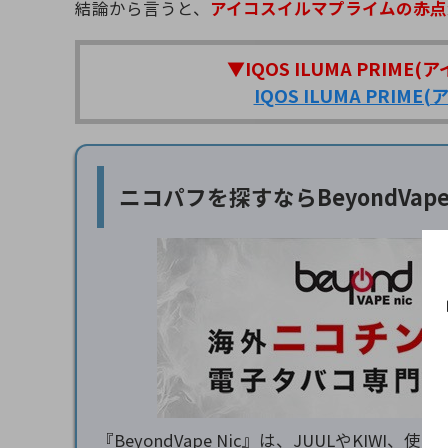
結論から言うと、
アイコスイルマプライムの赤点
▼IQOS ILUMA PRI
IQOS ILUMA PR
ニコパフを探すなら
BeyondVa
『BeyondVape Nic』は、JUULやK