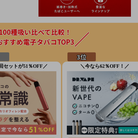
100種吸い比べて比較！
おすすめ電子タバコTOP3
回セットが51％OFF／
＼今なら62％OFF！／