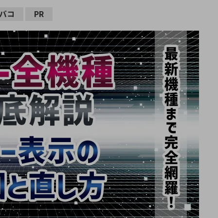
バコ
PR