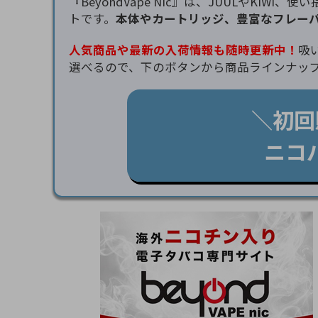
『BeyondVape Nic』は、JUULやK
トです。
本体やカートリッジ、豊富なフレー
人気商品や最新の入荷情報も随時更新中！
吸
選べるので、下のボタンから商品ラインナッ
＼初回
ニコ