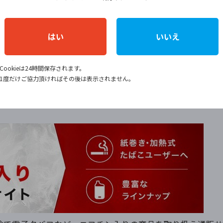
)
はい
いいえ
Cookieは24時間保存されます。
1度だけご協力頂ければその後は表示されません。
pe Nicをチェック！