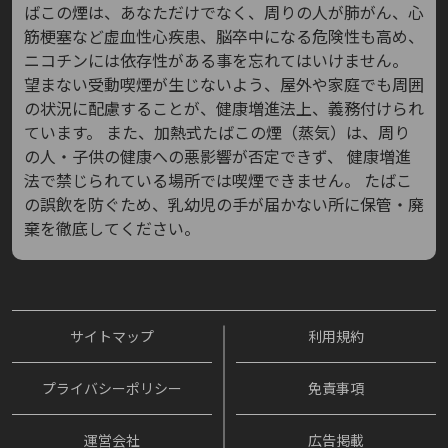
ばこの煙は、あなただけでなく、周りの人が肺がん、心
筋梗塞など虚血性心疾患、脳卒中になる危険性も高め、
ニコチンには依存性がある事を忘れてはいけません。
望まない受動喫煙が生じないよう、屋外や家庭でも周囲
の状況に配慮することが、健康増進法上、義務付けられ
ています。
また、加熱式たばこの煙（蒸気）は、周り
の人・子供の健康への悪影響が否定できず、
健康増進
法で禁じられている場所では喫煙できません。
たばこ
の誤飲を防ぐため、乳幼児の手が届かない所に保管・廃
棄を徹底してください。
サイトマップ
利用規約
プライバシーポリシー
免責事項
運営会社
広告掲載