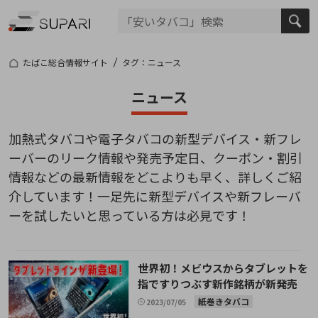
たばこ総合情報サイト
タグ：ニュース
ニュース
加熱式タバコ
や
電子タバコ
の
新型デバイス
・新フレ
ーバーのリーク情報や発売予定日、クーポン・
割引
情報
などの最新情報をどこよりも早く、詳しくご紹
介しています！一足先に新型デバイスや新フレーバ
ーを試したいと思っている方は必見です！
世界初！メビウスからタブレットを
指ですりつぶす新作銘柄が新発売
紙巻きタバコ
2023/07/05