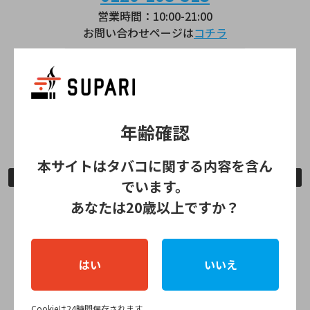
営業時間：10:00-21:00
お問い合わせページは
コチラ
lil HYBRID
0120-111-041
営業時間：9:00～21:00
年齢確認
お問い合わせページは
コチラ
本サイトはタバコに関する内容を含ん
公式ストア情報
でいます。
あなたは20歳以上ですか？
全国のIQOSショップ
IQOSコーナー
はい
いいえ
全国のPloom Shop
Cookieは24時間保存されます。