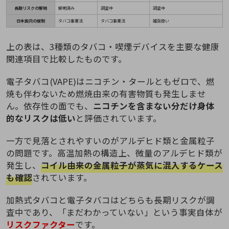
長期リスクの解明
解明済み
調査中
調査中
日本国内の規制
タバコ事業法
タバコ事業法
雑貨扱い
上の表は、3種類のタバコ・喫煙デバイスを主要な健康
関連項目で比較したものです。
電子タバコ(VAPE)はニコチン・タールともゼロで、燃
焼も伴わないため燃焼由来の有害物質も発生しませ
ん。依存性の面でも、
ニコチンを含まない分だけ身体
的なリスクは低い
と評価されています。
一方で見落とされやすいのがアルデヒド類と金属粒子
の問題です。高温加熱の構造上、微量のアルデヒド類が
発生し、
コイル由来の金属粒子が蒸気に混入するケース
も確認
されています。
加熱式タバコと電子タバコはどちらも長期リスクが調
査中であり、「まだわかっていない」という事実自体が
リスクファクター
です。