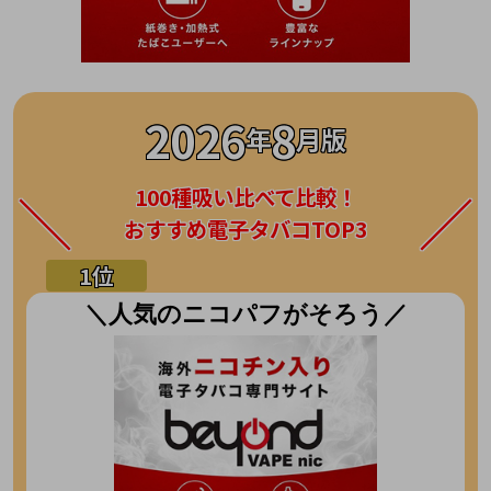
2026
8
年
月版
100種吸い比べて比較！
おすすめ電子タバコTOP3
＼人気のニコパフがそろう／