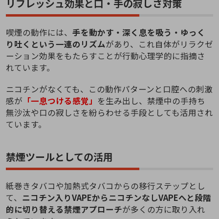
リフレッシュ効果と口・手の寂しさ対策
喫煙の動作には、
手を動かす・深く息を吸う・ゆっく
り吐くという一連のリズム
があり、これ自体がリラクゼ
ーション効果をもたらすことが行動心理学的に指摘さ
れています。
ニコチンがなくても、この動作パターンと口腔への刺激
感が
「一息つける感覚」
を生み出し、禁煙中の手持ち
無沙汰や口の寂しさを紛らわせる手段としても活用され
ています。
禁煙ツールとしての活用
紙巻きタバコや加熱式タバコからの移行ステップとし
て、
ニコチン入りVAPEからニコチンなしVAPEへと段階
的に切り替える禁煙アプローチ
が多くの方に取り入れ