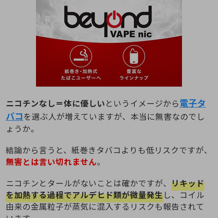
電子タ
ニコチンなし＝体に優しい
というイメージから
バコ
を選ぶ人が増えていますが、本当に無害なのでし
ょうか。
結論から言うと、紙巻きタバコよりも低リスクですが、
無害とは言い切れません
。
ニコチンとタールがないことは確かですが、
リキッド
を加熱する過程でアルデヒド類が微量発生
し、コイル
由来の金属粒子が蒸気に混入するリスクも報告されて