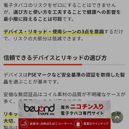
電子タバコのリスクをゼロにすることはできません
が、
選び方と使い方を工夫することで健康への影響を
最小限に抑えることは可能
です。
デバイス・リキッド・使用シーンの3点を意識
するだけ
で、リスクの大部分は低減できます。
信頼できるデバイスとリキッドの選び方
デバイスは
PSEマークなど安全基準の認証を取得した製
品
を選ぶことが基本です。
安価な無認証品はコイル素材の品質が不明確なケースが
多く、金属流出リスクが高まります。
リキッドは成分を開示している国内正規品を選ぶのが
大切
。原産国・製造元・使用香料が明記されていない
製品は避けましょう。