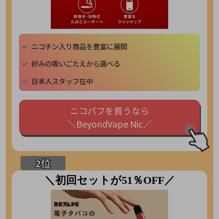
ニコチン入り商品を豊富に展開
好みの吸いごたえから選べる
日本人スタッフ在中
ニコパフを買うなら
＼BeyondVape Nic／
＼初回セットが51％OFF／