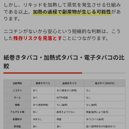
しかし、リキッドを加熱して蒸気を発生させる仕組み
である以上、
加熱の過程で副産物が生じる可能性
があ
ります。
ニコチンがないから安心という短絡的な判断は、こう
した
残存リスクを見落とす
ことにつながります。
紙巻きタバコ・加熱式タバコ・電子タバコの比
較
比較項目
紙巻きタバコ
加熱式タバコ
電子タバコ(VAPE)
ニコチン
あり
あり(紙巻きと同等)
なし
タール
あり
約70%程度
なし
燃焼
あり(直接燃焼)
なし(加熱)
なし(加熱)
アルデヒド類
多い
紙巻きより少ない
微量(加熱により発生)
金属粒子
ほぼなし
微量
あり(コイル由来)
依存性
高い
高い
低い(習慣依存の可能性あり)