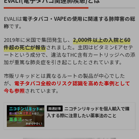
EVALI(電子タバコ関連肺疾患)とは
EVALIは
電子タバコ・VAPEの使用に関連する肺障害の総
称
です。
2019年に米国で集団発生し、
2,000件以上の入院と60
件超の死亡が報告
されました。主因はビタミンEアセテ
ートという成分で、違法なTHC含有カートリッジへの添
加が重篤な肺炎症を引き起こしたとされています。
市販リキッドとは異なるルートの製品が中心でした
が、
電子タバコ全般のリスク認識を高めた事例として
今も参照
されています。
ニコチンリキッドを個人輸入で購
入する際に注意したい薬事法のこと