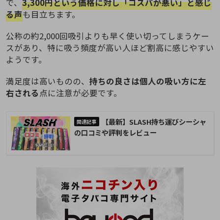
で、
3,300円という価格に対し「コスパが悪い」と感じ
る声
も目立ちます。
公称の約2,000回吸引よりも早く使い切ってしまうケー
スがあり、特に吸う頻度が高い人ほど割高に感じやすい
ようです。
満足度は高いものの、
持ちの良さは個人の吸い方に左
右される
点に注意が必要です。
【最新】SLASH持ち運びシーシャ
の口コミや評判をレビュー