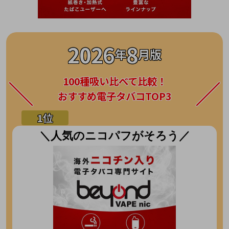
2026
8
年
月版
100種吸い比べて比較！
おすすめ電子タバコTOP3
＼人気のニコパフがそろう／