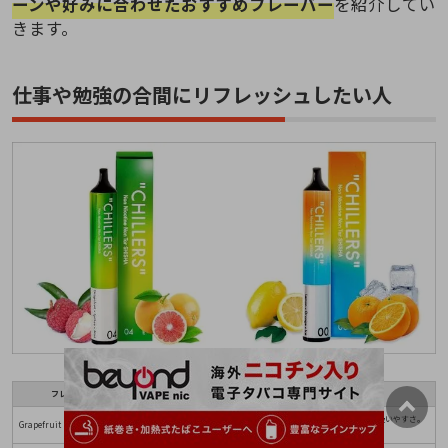
ーンや好みに合わせたおすすめフレーバー
を紹介してい
きます。
仕事や勉強の合間にリフレッシュしたい人
フレーバー名
特徴
爽やかな柑橘とミントのバランスが良く、人気No.1なのも納得の吸いやすさ。
Grapefruit × Lychee × Mint
迷ったらまずこれ。