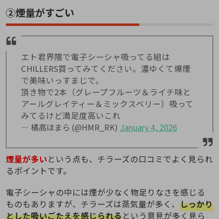
②煙量がすごい
エト君界隈で電子シーシャ吸ってる組は
CHILLERS買ってみてください。濃ゆくて爆煙
で美味いっすまじで。
頂き物で2本（グレープフルーツ＆ライチ味と
アールグレイティー＆ミックスベリー）吸って
みてるけど満足度高いこれ
— 橘高ほまら (@HMR_RK)
January 4, 2026
煙量が多い
という点も、チラーズの口コミでよく見られ
るポイントです。
電子シーシャの中には煙が少なく物足りなさを感じる
ものもありますが、チラーズは蒸気量が多く、
しっかり
とした吸いごたえを感じられる
という意見が多く見ら