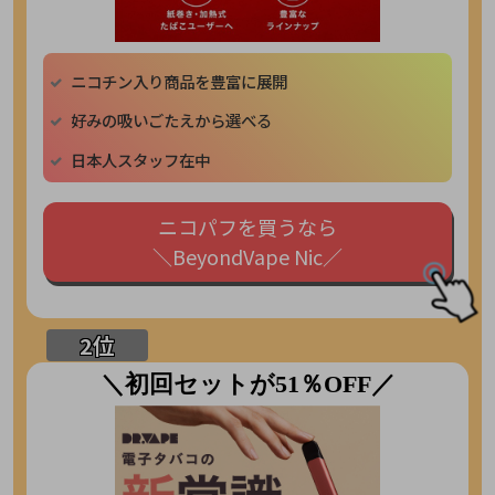
ニコチン入り商品を豊富に展開
好みの吸いごたえから選べる
日本人スタッフ在中
ニコパフを買うなら
＼BeyondVape Nic／
＼初回セットが51％OFF／