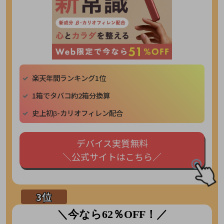
楽天年間ランキング1位
1箱でタバコ約2箱分換算
史上初β-カリオフィレン配合
デバイス実質無料
＼公式サイトはこちら／
＼今なら62％OFF！／