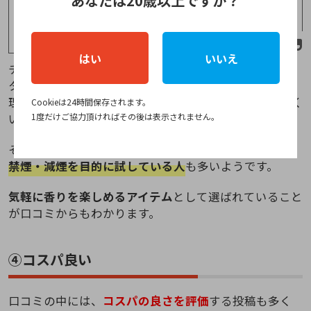
あなたは20歳以上ですか？
— HIBIKI
(@HIBIKI83267086)
October 27,
2023
はい
いいえ
チラーズは
ニコチン・タール0の電子シーシャ
のため、
タバコのような依存性を気にせず楽しめる点も人気の
理由で、副流煙の心配が少なく、部屋に匂いが残りにく
Cookieは24時間保存されます。
いという口コミも見られました。
1度だけご協力頂ければその後は表示されません。
そのため、タバコの代わりとして利用している人や、
禁煙・減煙を目的に試している人
も多いようです。
気軽に香りを楽しめるアイテム
として選ばれていること
が口コミからもわかります。
④コスパ良い
口コミの中には、
コスパの良さを評価
する投稿も多く