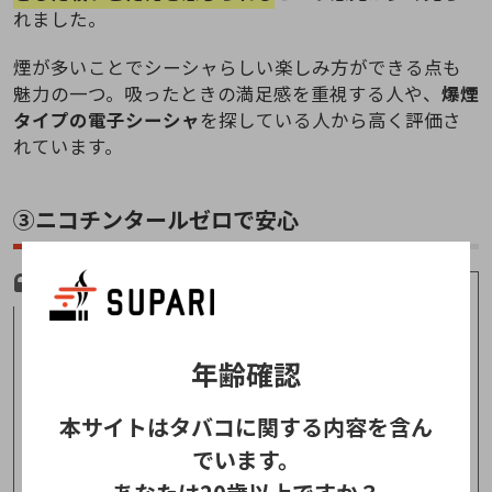
れました。
煙が多いことでシーシャらしい楽しみ方ができる点も
魅力の一つ。吸ったときの満足感を重視する人や、
爆煙
タイプの電子シーシャ
を探している人から高く評価さ
れています。
③ニコチンタールゼロで安心
てんちむさんの愛用してるチラーズって言うシ
ーシャ吸ってる。
年齢確認
最近ストレスがすごいから一服を覚えたくては
じめた。
ニコチン・タール0だから副流煙にもならない
本サイトはタバコに関する内容を含ん
し部屋に匂いが付かない。安心安全。美味し
でいます。
い。