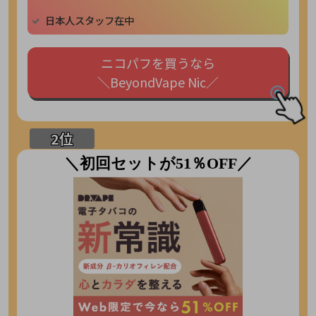
日本人スタッフ在中
ニコパフを買うなら
＼BeyondVape Nic／
＼初回セットが51％OFF／