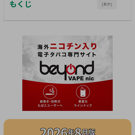
もくじ
[表示]
2026
8
年
月版