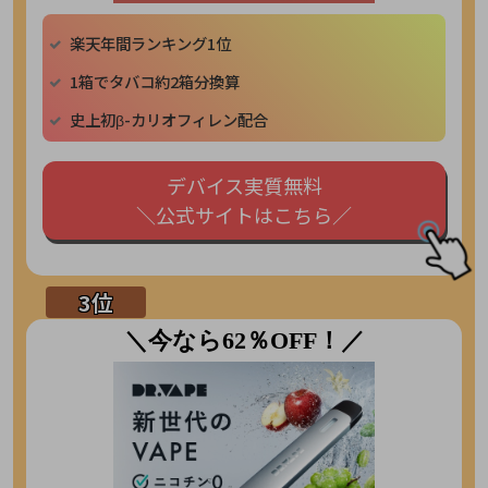
楽天年間ランキング1位
1箱でタバコ約2箱分換算
史上初β-カリオフィレン配合
デバイス実質無料
＼公式サイトはこちら／
＼今なら62％OFF！／