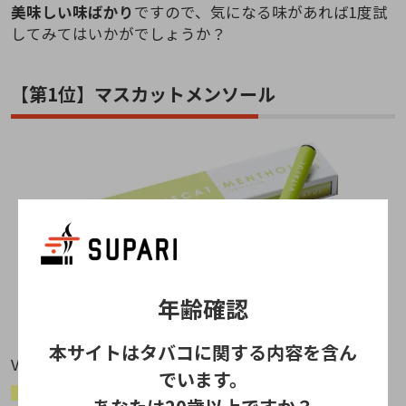
美味しい味ばかり
ですので、気になる味があれば1度試
してみてはいかがでしょうか？
【第1位】マスカットメンソール
年齢確認
本サイトはタバコに関する内容を含ん
VITAFUL(ビタフル)のおすすめの味ランキング第1位は
でいます。
「マスカットメンソール」
です。