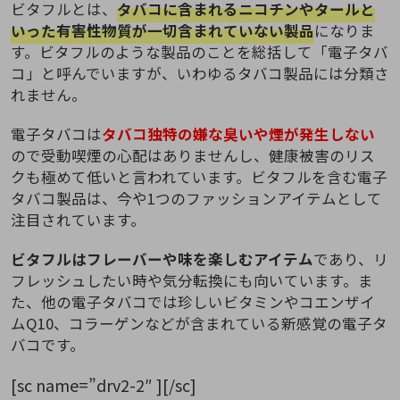
ビタフルとは、
タバコに含まれるニコチンやタールと
いった有害性物質が一切含まれていない製品
になりま
す。ビタフルのような製品のことを総括して「電子タバ
コ」と呼んでいますが、いわゆるタバコ製品には分類さ
れません。
電子タバコは
タバコ独特の嫌な臭いや煙が発生しない
ので受動喫煙の心配はありませんし、健康被害のリス
クも極めて低いと言われています。ビタフルを含む電子
タバコ製品は、今や1つのファッションアイテムとして
注目されています。
ビタフルはフレーバーや味を楽しむアイテム
であり、リ
フレッシュしたい時や気分転換にも向いています。ま
た、他の電子タバコでは珍しいビタミンやコエンザイ
ムQ10、コラーゲンなどが含まれている新感覚の電子タ
バコです。
[sc name=”drv2-2″ ][/sc]