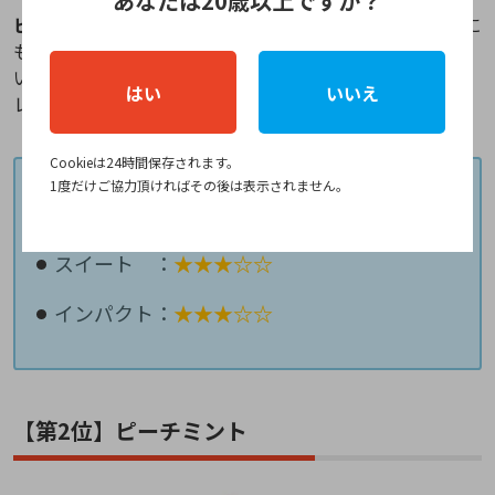
あなたは20歳以上ですか？
ビタフルの発売当初からダントツで人気
があり、男性に
も女性にも評判の高いマスカットメンソールは、程よ
いマスカットの甘さとメンソールの爽快感が抜群のフ
はい
いいえ
レーバーになっています。
Cookieは24時間保存されます。
1度だけご協力頂ければその後は表示されません。
メンソール：
★★★☆☆
スイート ：
★★★☆☆
インパクト：
★★★☆☆
【第2位】ピーチミント