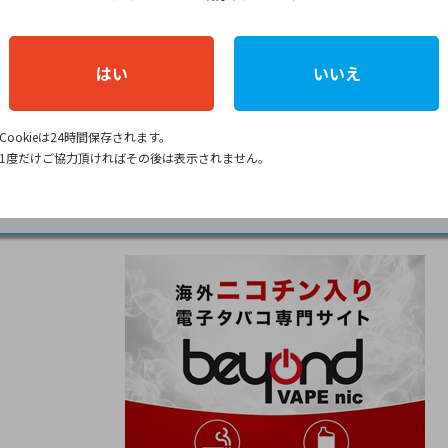
いごたえやデバイスの形状、好みのフレーバーを比較しなが
プをチェックしてみてください！
はい
いいえ
購入15％オフ／
Cookieは24時間保存されます。
パフを購入する
1度だけご協力頂ければその後は表示されません。