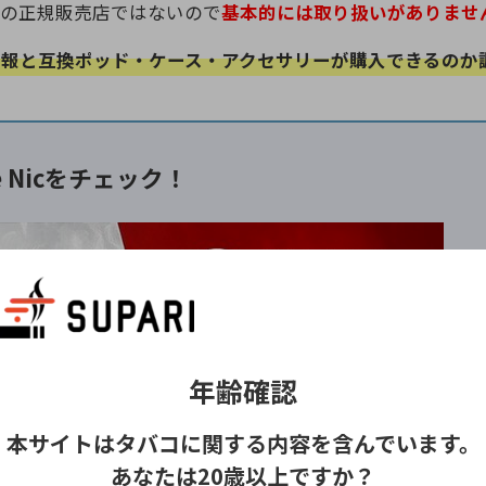
ーの正規販売店ではないので
基本的には取り扱いがありませ
情報と互換ポッド・ケース・アクセサリーが購入できるのか
pe Nicをチェック！
年齢確認
本サイトはタバコに関する内容を含んでいます。
IWI、使い捨て電子タバコなど、ニコチン入りの商品を取り扱う通販
バーから、自分に合ったニコパフを探せます
。
あなたは20歳以上ですか？