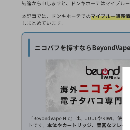
結論から申しますと、ドンキホーテはマイブル
本記事では、ドンキホーテでの
マイブルー販売
しまとめています。
ニコパフを探すなら
BeyondVa
『BeyondVape Nic』は、JUULやK
トです。
本体やカートリッジ、豊富なフレー