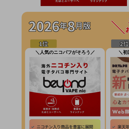
2026
8
年
月版
＼人気のニコパフがそろう／
＼初
ニコチン入り商品を豊富に展開
楽天