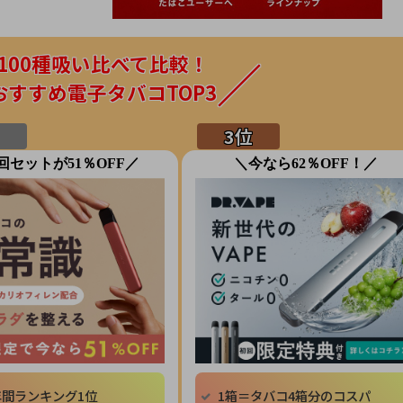
100種吸い比べて比較！
おすすめ電子タバコTOP3
回セットが51％OFF／
＼今なら62％OFF！／
年間ランキング1位
1箱＝タバコ4箱分のコスパ