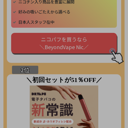
ニコチン入り商品を豊富に展開
好みの吸いごたえから選べる
日本人スタッフ在中
ニコパフを買うなら
＼BeyondVape Nic／
＼初回セットが51％OFF／