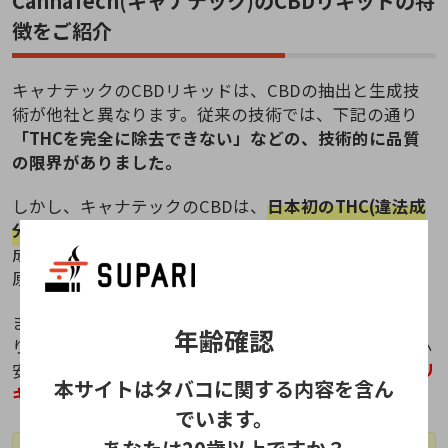
CannaTech(キャナテック)のCBDリキッドの特
徴をご紹介
キャナテックのCBDリキッドは、CBDの抽出と生成技
術が他社と異なります。従来の技術では、下記の通り
「THCを完全に除去できない」などの、技術的に品質
の限界がありました。
しかし、キャナテックのCBDは、
日本初のTHC(違法成
分)を完全除去したブロードスペクトラムオイル！
違法
成分を完全除去しながらも、多くの有用成分を含んだ
原料を使用しています。
また、ヘンプ由来の豊富な天然テルペンが含まれてお
年齢確認
り、高いアントラージュを実感出来ます。ここまで安心
安全で高品質なCBDリキッドは、
キャナテックのCBDリ
本サイトはタバコに関する内容を含ん
キッドだけです。
でいます。