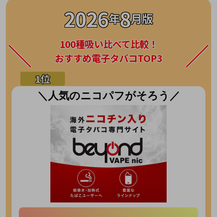
2026
8
年
月版
100種吸い比べて比較！
おすすめ電子タバコTOP3
＼人気のニコパフがそろう／