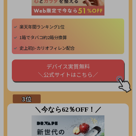
楽天年間ランキング1位
1箱でタバコ約2箱分換算
史上初β-カリオフィレン配合
デバイス実質無料
＼公式サイトはこちら／
＼今なら62％OFF！／