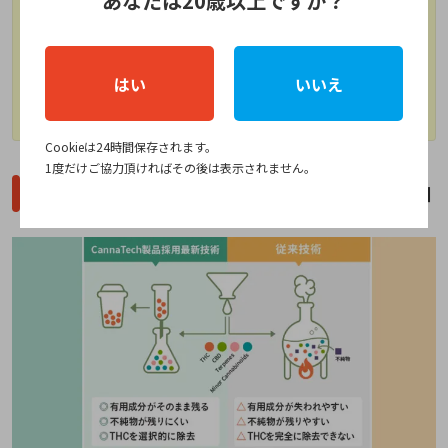
あなたは20歳以上ですか？
アントラージュとは
アントラージュとは、CBD単体で摂取するよりも、
有用成分であるテルペンや他のカンナビノイドと
はい
いいえ
一緒に摂取した方が、CBDの力を引き出せる特徴
を指しています。
Cookieは24時間保存されます。
1度だけご協力頂ければその後は表示されません。
CannaTech(キャナテック)のCBDリキッドの詳細