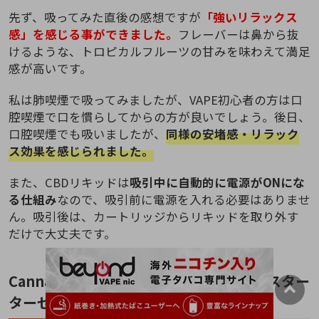
先ず、吸ってみた直後の感想ですが
「強いリラックス
感」を感じる事ができました。
フレーバーは鼻から抜
けるような、トロピカルフルーツの甘みを味わえて満足
感が高いです。
私は肺喫煙で吸ってみましたが、VAPE初心者の方は口
腔喫煙で口を慣らしてからの方が良いでしょう。後日、
口腔喫煙でも吸いましたが、
同様の安堵感・リラック
ス効果を感じられました。
また、CBDリキッドは
吸引中に自動的に電源がONにな
る仕組み
なので、吸引前に電源を入れる必要はありませ
ん。吸引後は、カートリッジからリキッドを取り外す
だけで大丈夫です。
CannaTech(キャナテック)のCBDベイプスター
ターセットを実機レビュー：総括