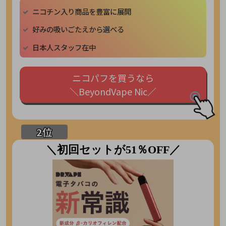
ニコチン入り商品を豊富に展開
好みの吸いごたえから選べる
日本人スタッフ在中
ニコパフを買うなら
＼BeyondVape Nic／
＼初回セットが51％OFF／