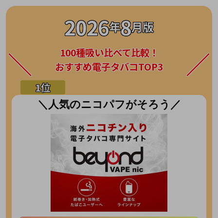
2026
8
年
月版
100種吸い比べて比較！
おすすめ電子タバコTOP3
＼人気のニコパフがそろう／