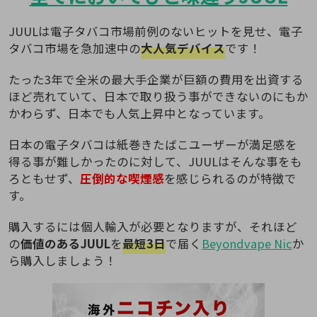
JUULは電子タバコ市場前例のないヒットを見せ、電子
タバコ市場を急加速中の
大人気デバイス
です！
たった3年で全米の最大手企業が巨額の費用を出資する
ほど売れていて、日本で取り扱う事ができないのにもか
かわらず、日本でも人気上昇中となっています。
日本の電子タバコは紙巻きたばこユーザーが満足感を
得る事が難しかったのに対して、JUULはそんな事をも
ろともせず、
圧倒的な喫煙感
を感じられるのが特徴で
す。
購入するには個人輸入が必要となりますが、それほど
の
価値のあるJUUL
を
最短3日
で届く
Beyondvape Nic
か
ら購入しましょう！