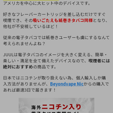
アメリカを中心に大ヒット中のデバイスです。
好きなフレーバーカートリッジを差し込むだけですぐ
喫煙でき、その
吸いごたえも紙巻きタバコ同様
となり、
他社が不安視しているほど！
従来の電子タバコでは紙巻きユーザーも虜にするなんて
考えられませんよね？
JUULは電子タバコのイメージを大きく変える、簡単・
楽しい・満足を全て備えたデバイスなので、
喫煙者には
絶対におすすめ
の商品です。
日本ではニコチンが取り扱えない為、個人輸入しか購
入方法がありませんが、
Beyondvape Nic
からの購入で
あれば最速3日で届きます！