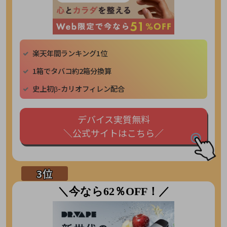
楽天年間ランキング1位
1箱でタバコ約2箱分換算
史上初β-カリオフィレン配合
デバイス実質無料
＼公式サイトはこちら／
＼今なら62％OFF！／