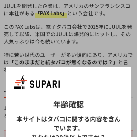
JUULを開発した企業は、アメリカのサンフランシスコ
に本社がある
「PAX Labs」
という会社です。
このPAX Labsは、電子タバコ会社で2015年にJUULを発
売して以降、米国でのJUULは爆発的にヒットし、その
人気っぷりは今も続いています。
特に若い世代のユーザーが多い傾向にあり、アメリカで
は
「このままだと紙タバコが無くなるのでは？」
と言
われているぐらい普及率を誇っています！
JUULは何故アメリカで人気がある？
年齢確認
JUULがアメリカで爆発的な人気を誇った理由はなんだ
と思いますか？
本サイトはタバコに関する内容を含ん
でいます。
JUULの人気の理由