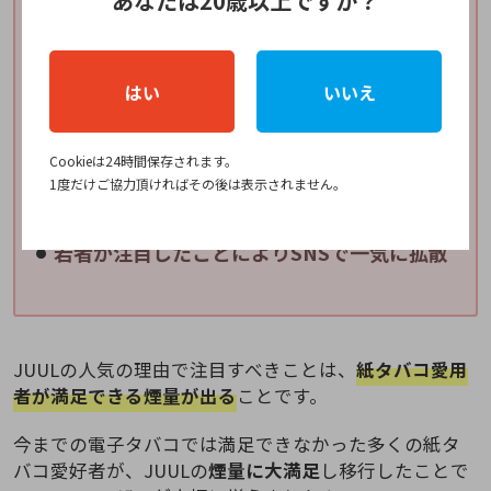
あなたは20歳以上ですか？
スリムかつコンパクトな本体デザインで使い
やすい
はい
いいえ
リキッド入りカートリッジなので自分で注入
しなくていい
Cookieは24時間保存されます。
1度だけご協力頂ければその後は表示されません。
紙タバコに劣らない煙量
若者が注目したことによりSNSで一気に拡散
JUULの人気の理由で注目すべきことは、
紙タバコ愛用
者が満足できる煙量が出る
ことです。
今までの電子タバコでは満足できなかった多くの紙タ
バコ愛好者が、JUULの
煙量に大満足
し移行したことで